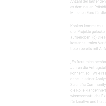
Anzahl der laufenden
es dem neuen Präsid
Millionen Euro für d
Konkret kommt es zu 
drei Projekte gelock
aufgehoben. (c) Die Pr
kostenneutralen Verl
treten bereits mit An
„Es freut mich persö
Jahren die Antragstel
können“, so FWF-Präs
dabei in seiner Analy
Scientific Community 
die Rolle klar defini
wissenschaftliche Ex
für kreative und her