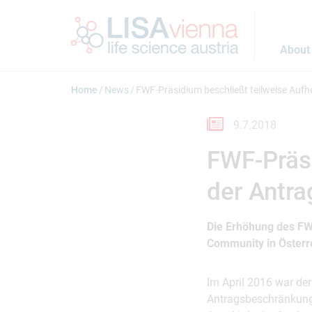
Jump to main content
About
Home
News
FWF-Präsidium beschließt teilweise Au
9.7.2018
FWF-Präsi
der Antr
Die Erhöhung des FWF
Community in Österr
Im April 2016 war de
Antragsbeschränkung