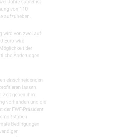
ei Jahre später ist
öhung von 110
se aufzuheben.
g wird von zwei auf
0 Euro wird
 Möglichkeit der
mtliche Änderungen
ßen einschneidenden
rofitieren lassen
n Zeit geben ihm
hung vorhanden und die
eht der FWF-Präsident
tätsmaßstäben
timale Bedingungen
twendigen