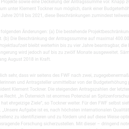
 Projekte sowie eine Deckelung der Antragssumme vor. Knapp zw
ium unter Klement Tockner nun möglich, dank einer Budgeterh
ie Jahre 2018 bis 2021, diese Beschränkungen zumindest teilwei
folgenden Änderungen: (a) Die bestehende Projektbeschränkun
ert. (b) Die Beschränkung der Antragssumme auf maximal 400.00
ojektlaufzeit bleibt weiterhin bis zu vier Jahre beantragbar, die
ängerung wird jedoch auf bis zu zwölf Monate ausgeweitet. Sä
fang August 2018 in Kraft.
nlich sehr, dass wir seitens des FWF nach zwei, zugegebenerma
lerinnen und Antragsteller unmittelbar von der Budgeterhöhung p
ident Klement Tockner. Die steigenden Antragszahlen der letzte
se Recht. „In Österreich ist enormes Potenzial an Spitzenforsc
hat ehrgeizige Ziele“, so Tockner weiter. Für den FWF selbst si
ert. „Unsere Aufgabe ist es, nach höchsten internationalen Quali
zellenz zu identifizieren und zu fördern und auf diese Weise op
ausragende Forschung sicherzustellen. Mit dieser – dringend no