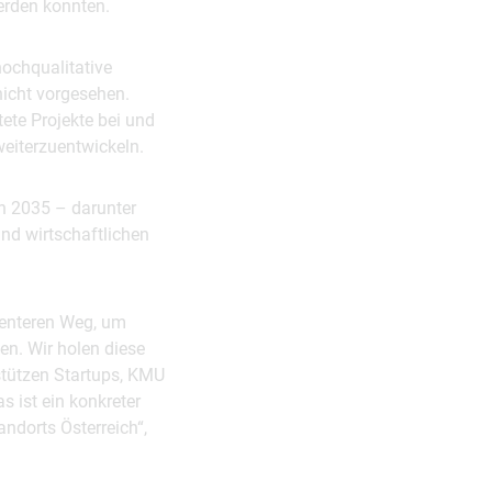
werden konnten.
ochqualitative
nicht vorgesehen.
tete Projekte bei und
weiterzuentwickeln.
ich 2035 – darunter
nd wirtschaftlichen
zienteren Weg, um
n. Wir holen diese
stützen Startups, KMU
 ist ein konkreter
andorts Österreich“,