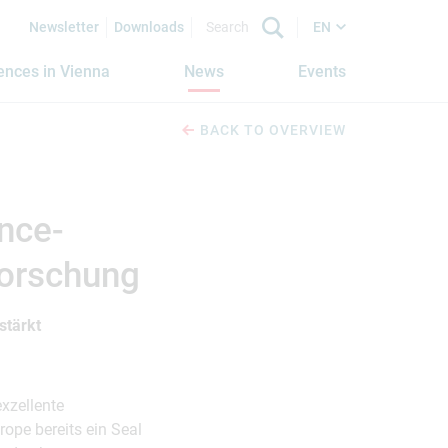
Newsletter
Downloads
EN
iences in Vienna
News
Events
BACK TO OVERVIEW
ence-
forschung
stärkt
exzellente
ope bereits ein Seal