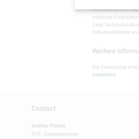
Die Seal of Excellence
Förderverfahren. Öst
nationale Finanzierun
Deep-Tech-Entwicklun
Industriestrategie un
Weitere Inform
Die Einreichung erfol
excellence
Contact
Matthis Prabitz
FFG - Österreichische