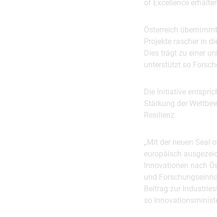
of Excellence erhalte
Österreich übernimmt
Projekte rascher in d
Dies trägt zu einer u
unterstützt so Forsc
Die Initiative entspr
Stärkung der Wettbew
Resilienz.
„Mit der neuen Seal o
europäisch ausgezeic
Innovationen nach Ös
und Forschungseinric
Beitrag zur Industrie
so Innovationsminist