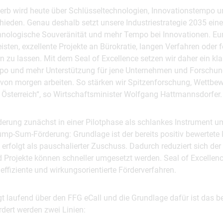
erb wird heute über Schlüsseltechnologien, Innovationstempo un
ieden. Genau deshalb setzt unsere Industriestrategie 2035 eine
nologische Souveränität und mehr Tempo bei Innovationen. Eu
eisten, exzellente Projekte an Bürokratie, langen Verfahren oder 
n zu lassen. Mit dem Seal of Excellence setzen wir daher ein kla
po und mehr Unterstützung für jene Unternehmen und Forschung
von morgen arbeiten. So stärken wir Spitzenforschung, Wettbew
t Österreich“, so Wirtschaftsminister Wolfgang Hattmannsdorfer.
derung zunächst in einer Pilotphase als schlankes Instrument um
ump-Sum-Förderung: Grundlage ist der bereits positiv bewertete
 erfolgt als pauschalierter Zuschuss. Dadurch reduziert sich der
 Projekte können schneller umgesetzt werden. Seal of Excellenc
 effiziente und wirkungsorientierte Förderverfahren.
gt laufend über den FFG eCall und die Grundlage dafür ist das be
rdert werden zwei Linien: