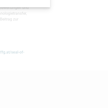
nfeld für moderne
e Bewertungen und
nologietransfer,
Beitrag zur
fg.at/seal-of-