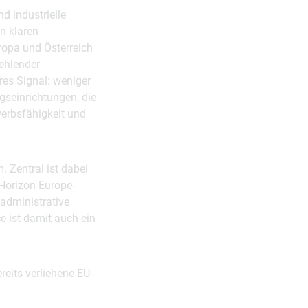
d industrielle
n klaren
ropa und Österreich
fehlender
res Signal: weniger
seinrichtungen, die
erbsfähigkeit und
. Zentral ist dabei
 Horizon-Europe-
 administrative
e ist damit auch ein
reits verliehene EU-