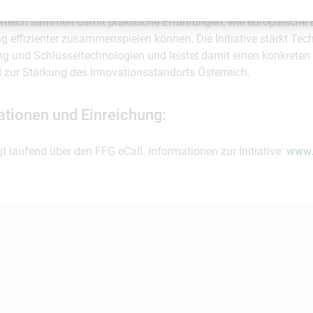
-Förderung startet als Pilotinitiative und dient zugleich als Ler
erreich sammelt damit praktische Erfahrungen, wie europäisch
g effizienter zusammenspielen können. Die Initiative stärkt Tech
g und Schlüsseltechnologien und leistet damit einen konkreten 
d zur Stärkung des Innovationsstandorts Österreich.
ationen und Einreichung:
gt laufend über den FFG eCall. Informationen zur Initiative:
www.f