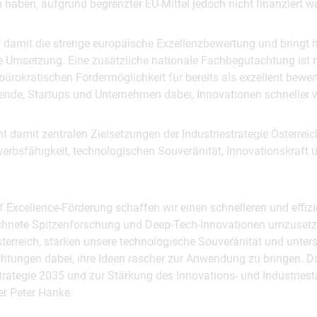
n haben, aufgrund begrenzter EU-Mittel jedoch nicht finanziert 
 damit die strenge europäische Exzellenzbewertung und bringt h
ie Umsetzung. Eine zusätzliche nationale Fachbegutachtung ist 
nbürokratischen Fördermöglichkeit für bereits als exzellent bewer
hende, Startups und Unternehmen dabei, Innovationen schneller 
icht damit zentralen Zielsetzungen der Industriestrategie Österre
erbsfähigkeit, technologischen Souveränität, Innovationskraft u
f Excellence-Förderung schaffen wir einen schnelleren und effi
hnete Spitzenforschung und Deep-Tech-Innovationen umzusetze
terreich, stärken unsere technologische Souveränität und unter
htungen dabei, ihre Ideen rascher zur Anwendung zu bringen. Das
strategie 2035 und zur Stärkung des Innovations- und Industriest
er Peter Hanke.