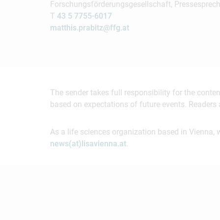
Forschungsförderungsgesellschaft, Pressesprech
T
43 5 7755-6017
matthis.prabitz@ffg.at
The sender takes full responsibility for the cont
based on expectations of future events. Readers 
As a life sciences organization based in Vienna, 
news(at)lisavienna.at
.