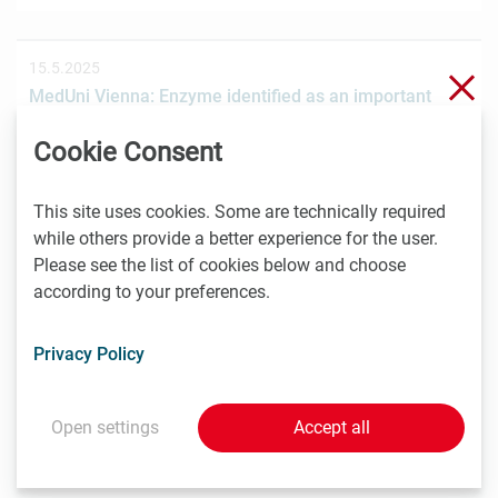
15.5.2025
Clo
MedUni Vienna: Enzyme identified as an important
tumour inhibitor in T-cell lymphomas
Cookie Consent
HDAC1 shows protective function against tumour
growth
This site uses cookies. Some are technically required
while others provide a better experience for the user.
Please see the list of cookies below and choose
14.5.2025
according to your preferences.
Pharmig: Online-Tool unterstützt Pharmaunternehmen
bei der Dekarbonisierung
Privacy Policy
Mit Ende des zweiten Forschungsjahres von
„DekarbPharm“ steht ein Online-Tool zu Verfügung, mit
Open settings
Accept all
dem Pharmaunternehmen…