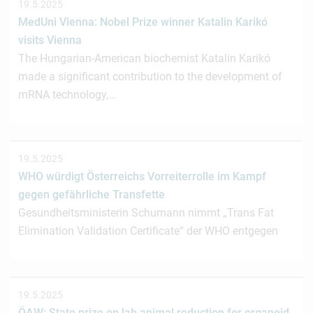
19.5.2025
MedUni Vienna: Nobel Prize winner Katalin Karikó
visits Vienna
The Hungarian-American biochemist Katalin Karikó
made a significant contribution to the development of
mRNA technology,…
19.5.2025
WHO würdigt Österreichs Vorreiterrolle im Kampf
gegen gefährliche Transfette
Gesundheitsministerin Schumann nimmt „Trans Fat
Elimination Validation Certificate“ der WHO entgegen
19.5.2025
ÖAW: State prize on lab animal reduction for organoid