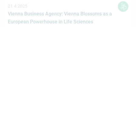
21.4.2025
Vienna Business Agency: Vienna Blossoms as a
European Powerhouse in Life Sciences
With a remarkable 22% increase in industry revenues
and a workforce now exceeding 49,000, Vienna is
strengthening its…
18.4.2025
Life Sciences in Vienna – insights from the
ecosystem
.
17.4.2025
Complex Pharmaceuticals GmbH: Strategischer