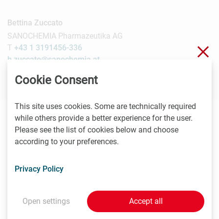
Bettina Zuccato
SANOCHEMIA Pharmazeutika AG
T
+43 1 3191456-336
Clo
b.zuccato@sanochemia.at
Cookie Consent
This site uses cookies. Some are technically required
while others provide a better experience for the user.
The sender takes full responsibility for the content of this
Please see the list of cookies below and choose
news item. Content may include forward-looking
according to your preferences.
statements which, at the time they were made, were based
on expectations of future events. Readers are cautioned
Privacy Policy
not to rely on these forward-looking statements.
As a life sciences organization based in Vienna, would you
Open settings
Accept all
like us to promote your news and events? If so, please send