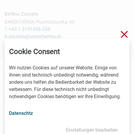
Bettina Zuccato
SANOCHEMIA Pharmazeutika AG
T
+43 1 3191456-336
Sch
b.zuccato@sanochemia.at
Cookie Consent
Wir nutzen Cookies auf unserer Website. Einige von
ihnen sind technisch unbedingt notwendig, während
Die inhaltliche Verantwortung für diesen Beitrag liegt
andere uns helfen die Bedienbarkeit der Website zu
ausschließlich beim Aussender. Beiträge können
verbessern. Für diese technisch nicht unbedingt
Vorhersagen enthalten, die auf Erwartungen an zukünftige
notwendigen Cookies benötigen wir Ihre Einwilligung.
Ereignisse beruhen, die zur Zeit der Erstellung des Beitrags
in Aussicht standen. Bitte verlassen Sie sich nicht auf diese
zukunftsgerichteten Aussagen.
Datenschtz
Als Life Sciences Organisation mit Sitz in Wien möchten
Einstellungen bearbeiten