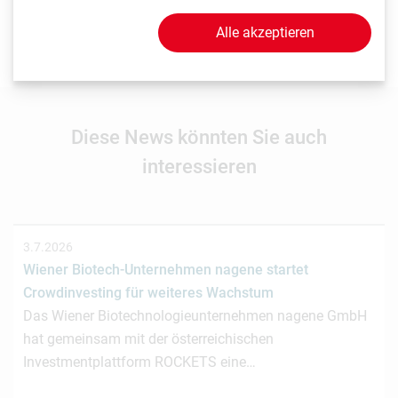
Sie, dass LISAvienna auf Ihre News und Events hinweist?
Senden Sie uns einfach Ihre Beiträge an
Alle akzeptieren
news(at)lisavienna.at
.
Diese News könnten Sie auch
interessieren
3.7.2026
Wiener Biotech-Unternehmen nagene startet
Crowdinvesting für weiteres Wachstum
Das Wiener Biotechnologieunternehmen nagene GmbH
hat gemeinsam mit der österreichischen
Investmentplattform ROCKETS eine…