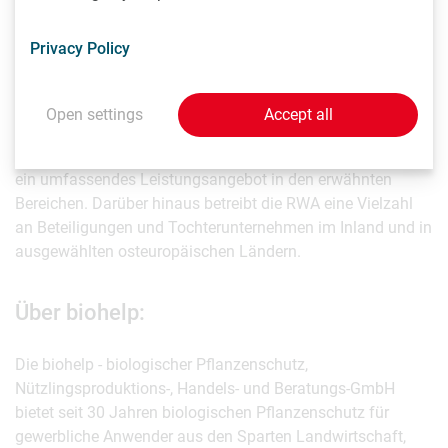
Über RWA Raiffeisen Ware Austria:
Privacy Policy
Die RWA ist als Produzent, Dienstleister und Händler in den
Geschäftsfeldern Agrar, Technik, Energie, Baustoffe und
Open settings
Accept all
Haus & Garten tätig. Als Dachorganisation der Lagerhaus-
Genossenschaften in Österreich erbringt die RWA für diese
ein umfassendes Leistungsangebot in den erwähnten
Bereichen. Darüber hinaus betreibt die RWA eine Vielzahl
an Beteiligungen und Tochterunternehmen im Inland und in
ausgewählten osteuropäischen Ländern.
Über biohelp:
Die biohelp - biologischer Pflanzenschutz,
Nützlingsproduktions-, Handels- und Beratungs-GmbH
bietet seit 30 Jahren biologischen Pflanzenschutz für
gewerbliche Anwender aus den Sparten Landwirtschaft,