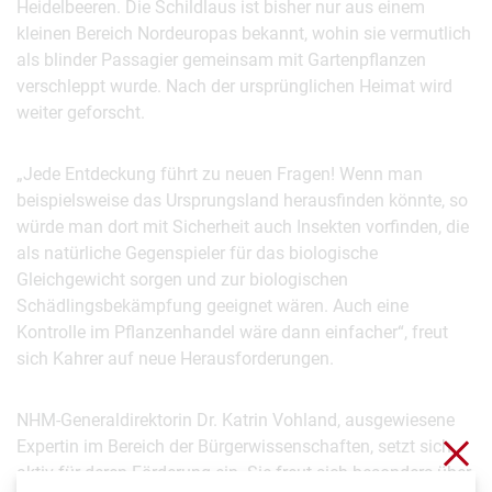
Heidelbeeren. Die Schildlaus ist bisher nur aus einem
kleinen Bereich Nordeuropas bekannt, wohin sie vermutlich
als blinder Passagier gemeinsam mit Gartenpflanzen
verschleppt wurde. Nach der ursprünglichen Heimat wird
weiter geforscht.
„Jede Entdeckung führt zu neuen Fragen! Wenn man
beispielsweise das Ursprungsland herausfinden könnte, so
würde man dort mit Sicherheit auch Insekten vorfinden, die
als natürliche Gegenspieler für das biologische
Gleichgewicht sorgen und zur biologischen
Schädlingsbekämpfung geeignet wären. Auch eine
Kontrolle im Pflanzenhandel wäre dann einfacher“, freut
sich Kahrer auf neue Herausforderungen.
NHM-Generaldirektorin Dr. Katrin Vohland, ausgewiesene
Clo
Expertin im Bereich der Bürgerwissenschaften, setzt sich
aktiv für deren Förderung ein. Sie freut sich besonders über