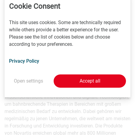
Cookie Consent
Novartis Onkologie
This site uses cookies. Some are technically required
Clara Borek
while others provide a better experience for the user.
E-Mail:
clara.borek(at)novartis.com
Please see the list of cookies below and choose
Tel: (01) 86657-6312
according to your preferences.
Über Novartis
Privacy Policy
Novartis will neue Wege finden, um Menschen zu einem
Open settings
Accept all
längeren und besseren Leben zu verhelfen. Als ein
führendes globales Pharmaunternehmen nutzen wir
wissenschaftliche Innovationen und digitale Technologien,
um bahnbrechende Therapien in Bereichen mit großem
medizinischen Bedarf zu entwickeln. Dabei gehören wir
regelmäßig zu jenen Unternehmen, die weltweit am meisten
in Forschung und Entwicklung investieren. Die Produkte
von Novartis erreichen global mehr als 800 Millionen