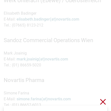
Werk Unterach (Ebewe) / Oberösterreich
Elisabeth Badinger
E-Mail:
elisabeth.badinger(at)novartis.com
Tel.: (07665) 8123-212
Sandoz Commercial Operations Wien
Mark Joainig
E-Mail:
mark.joainig(at)novartis.com
Tel.: (01) 86659-5020
Novartis Pharma
Simone Farina
E-Mail:
simone.farina(at)novartis.com
Clo
Tel.: (01) 86657-6013