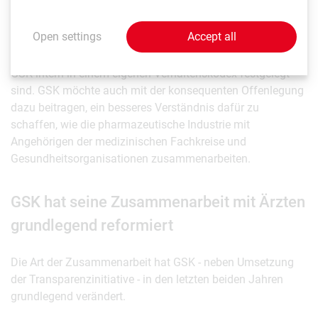
Die Zusammenarbeit ist streng geregelt. Als Basis für die
Zusammenarbeit dienen gesetzliche und ethische
Open settings
Accept all
Vorgaben, die für große Teile der österreichischen
Pharmaindustrie im Verhaltenskodex der Pharmig und
GSK-intern in einem eigenen Verhaltenskodex festgelegt
sind. GSK möchte auch mit der konsequenten Offenlegung
dazu beitragen, ein besseres Verständnis dafür zu
schaffen, wie die pharmazeutische Industrie mit
Angehörigen der medizinischen Fachkreise und
Gesundheitsorganisationen zusammenarbeiten.
GSK hat seine Zusammenarbeit mit Ärzten
grundlegend reformiert
Die Art der Zusammenarbeit hat GSK - neben Umsetzung
der Transparenzinitiative - in den letzten beiden Jahren
grundlegend verändert.