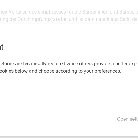
en Vorteilen des eImpfpasses für die Bürgerinnen und Bürger, tr
rung der Durchimpfungsrate bei und ist damit auch aus Sicht der
stein“, erklärt Bundesministerin Hartinger-Klein weiters.
n ist der e-Impfpass die zweite „Digital Healthcare Lösung“, die 
t
tinger-Klein umgesetzt wird.
 Some are technically required while others provide a better expe
 cookies below and choose according to your preferences.
it
Open sett