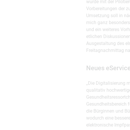
wurde mit der Pilotie
Vorbereitungen der z
Umsetzung soll in nä
mich ganz besonders,
und ein weiteres Vor
etlichen Diskussionen
Ausgestaltung des eIm
Freitagnachmittag na
Neues eService
„Die Digitalisierung 
qualitativ hochwerti
Gesundheitsressortch
Gesundheitsbereich f
die Bürginnen und Bür
wodurch eine bessere
elektronische Impfpa