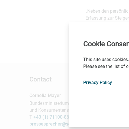
„Neben den persönlich
Erfassung zur Steige
Gesundheit ein Meilen
Neben der e-Medikatio
Cookie Consen
Bundesministerin Har
This site uses cookies.
Please see the list of
Contact
Privacy Policy
Cornelia Mayer
Bundesministerium für Arbeit, Soziales, Gesundhe
und Konsumentenschutz, stv. Pressesprecherin
T
+43 (1) 71100-86 2468
pressesprecher@sozialministerium.at