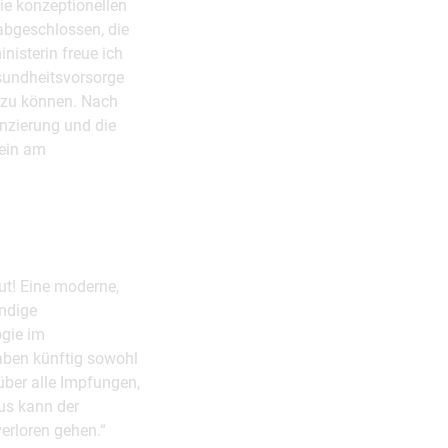
ie konzeptionellen
abgeschlossen, die
nisterin freue ich
sundheitsvorsorge
 zu können. Nach
anzierung und die
lein am
ut! Eine moderne,
ändige
ogie im
aben künftig sowohl
über alle Impfungen,
us kann der
erloren gehen.“