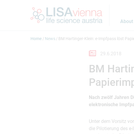
Jump to main content
About
Home
News
BM Hartinger-Klein: e-Impfpass löst Pap
29.6.2018
BM Hartin
Papierim
Nach zwölf Jahren D
elektronische Impfp
Unter dem Vorsitz vo
die Pilotierung des 