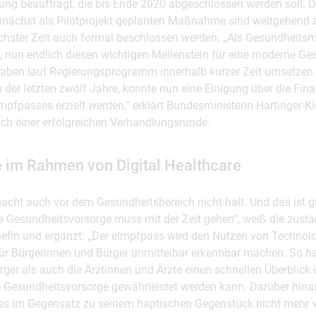
rung beauftragt, die bis Ende 2020 abgeschlossen werden soll. D
unächst als Pilotprojekt geplanten Maßnahme sind weitgehend 
chster Zeit auch formal beschlossen werden. „Als Gesundheitsmi
 nun endlich diesen wichtigen Meilenstein für eine moderne Ge
haben laut Regierungsprogramm innerhalb kurzer Zeit umsetzen
 der letzten zwölf Jahre, konnte nun eine Einigung über die Fin
pfpasses erzielt werden,“ erklärt Bundesministerin Hartinger-K
ch einer erfolgreichen Verhandlungsrunde.
 im Rahmen von Digital Healthcare
macht auch vor dem Gesundheitsbereich nicht halt. Und das ist g
ge Gesundheitsvorsorge muss mit der Zeit gehen“, weiß die zust
efin und ergänzt: „Der eImpfpass wird den Nutzen von Technol
ür Bürgerinnen und Bürger unmittelbar erkennbar machen. So h
ger als auch die Ärztinnen und Ärzte einen schnellen Überblick 
 Gesundheitsvorsorge gewährleistet werden kann. Darüber hina
ss im Gegensatz zu seinem haptischen Gegenstück nicht mehr v