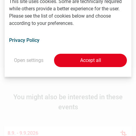
This site uses cookies. Some are technically required
Contact
while others provide a better experience for the user.
Philipp Hainzl
Please see the list of cookies below and choose
Managing Director
according to your preferences.
T
+43 699 134 000 19
hainzl@LISAvienna.at
Privacy Policy
Event website
Open settings
Accept all
You might also be interested in these
events
8.9. -
9.9.2026