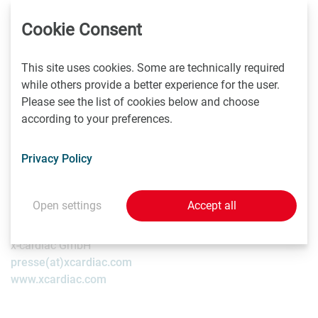
Über Neucomed GmbH
Cookie Consent
Neucomed GmbH vertreibt medizinische Geräte zur
Behandlung von kardiologischen, herzchirurgischen
This site uses cookies. Some are technically required
neurologischen und respiratorischen Erkrankungen. Mit
while others provide a better experience for the user.
einem speziellen Fokus auf Herzinsuffizienz, strukturellen
Please see the list of cookies below and choose
Herzkrankheiten, sowie Epilepsie und Schlafapnoe setzt
according to your preferences.
sich Neucomed dafür ein, das Leben von Patienten in
Österreich zu verbessern. Weitere Informationen finden Sie
Privacy Policy
unter
www.neucomed.com
.
Open settings
Accept all
Rückfragen & Kontakt
x-cardiac GmbH
presse(at)xcardiac.com
www.xcardiac.com