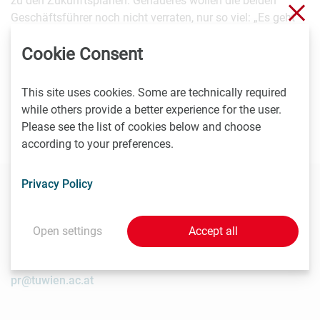
zu den Zukunftsplänen. Genaueres wollen die beiden
Clo
Geschäftsführer noch nicht verraten, nur so viel: „Es geht
vor allem um den Bereich des metallischen 3D-Drucks und
Cookie Consent
neue Anwendungen. Wir werden in naher Zukunft
Investor_innen suchen, die bereit sind den Weg mit uns
gemeinsam zu gehen.“
This site uses cookies. Some are technically required
while others provide a better experience for the user.
Weitere Informationen:
www.lithoz.com
.
Please see the list of cookies below and choose
according to your preferences.
Privacy Policy
Contact
Open settings
Accept all
Renée Albert-Quinci
Technische Universität Wien
pr@tuwien.ac.at