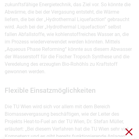
zukunftsfähige Energietechnik, das Ziel vor. So könnte die
Abwärme, die bei der Vergasung entsteht, die Wärme
liefern, die bei der „Hydrothermal Liquefaction“ gebraucht
wird. Auch bei der „Hydrothermal Liquefaction“ selbst
fallen Abfallstoffe, wie kohlenstoffreiches Wasser an, die
im Prozess wiederverwendet werden könnten. Mittels
„Aqueous Phase Reforming“ könnte aus diesem Abwasser
der Wasserstoff für die Fischer Tropsch Synthese und die
Veredelung des erzeugten Bio-Rohöhls zu Kraftstoff
gewonnen werden.
Flexible Einsatzmöglichkeiten
Die TU Wien wird sich vor allem mit dem Bereich
Biomassevergasung beschäftigen, wie der Leiter des
Projekts Heat-to-Fuel an der TU Wien, Dr. Stefan Müller,
erläutert: „Bei diesem Verfahren hat die TU Wien sehr viel
Clo
Kompetenz und es gibt bereits funktionierende Anlagen.