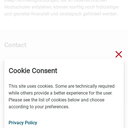
Deep-Tech-Ausgründungen, die an österreichischen
Hochschulen entstehen, können künftig noch frühzeitiger
und gezielter finanziell und strategisch gefördert werden.
Contact
Clo
Florian Aigner
Technische Universität Wien, Marketing & PR
Cookie Consent
T
+43-1-58801-41027
florian.aigner@tuwien.ac.at
This site uses cookies. Some are technically required
while others provide a better experience for the user.
Please see the list of cookies below and choose
according to your preferences.
The sender takes full responsibility for the content of this
Privacy Policy
news item. Content may include forward-looking