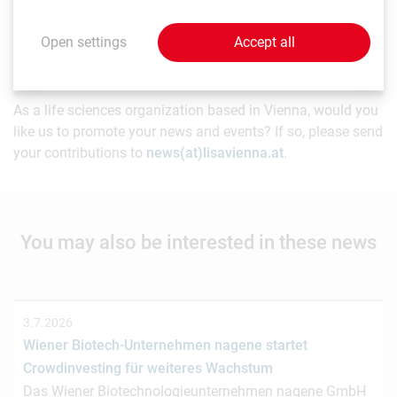
statements which, at the time they were made, were based
on expectations of future events. Readers are cautioned
Open settings
Accept all
not to rely on these forward-looking statements.
As a life sciences organization based in Vienna, would you
like us to promote your news and events? If so, please send
your contributions to
news(at)lisavienna.at
.
You may also be interested in these news
3.7.2026
Wiener Biotech-Unternehmen nagene startet
Crowdinvesting für weiteres Wachstum
Das Wiener Biotechnologieunternehmen nagene GmbH