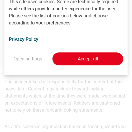
This site uses cookies. Some are technically required
while others provide a better experience for the user.
Contact
Please see the list of cookies below and choose
according to your preferences.
Markus Pöltenstein
Rudolf Heintel GmbH, Geschäftsführer
Privacy Policy
T
+43 (1) 403 89 56-0
Open settings
Accept all
The sender takes full responsibility for the content of this
news item. Content may include forward-looking
statements which, at the time they were made, were based
on expectations of future events. Readers are cautioned
not to rely on these forward-looking statements.
As a life sciences organization based in Vienna, would you