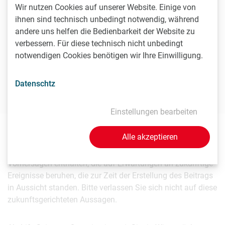
Wir nutzen Cookies auf unserer Website. Einige von
Kontakt
ihnen sind technisch unbedingt notwendig, während
andere uns helfen die Bedienbarkeit der Website zu
verbessern. Für diese technisch nicht unbedingt
Markus Pöltenstein
notwendigen Cookies benötigen wir Ihre Einwilligung.
Rudolf Heintel GmbH, Geschäftsführer
T
+43 (1) 403 89 56-0
Datenschtz
Einstellungen bearbeiten
Alle akzeptieren
Die inhaltliche Verantwortung für diesen Beitrag liegt
ausschließlich beim Aussender. Beiträge können
Vorhersagen enthalten, die auf Erwartungen an zukünftige
Ereignisse beruhen, die zur Zeit der Erstellung des Beitrags
in Aussicht standen. Bitte verlassen Sie sich nicht auf diese
zukunftsgerichteten Aussagen.