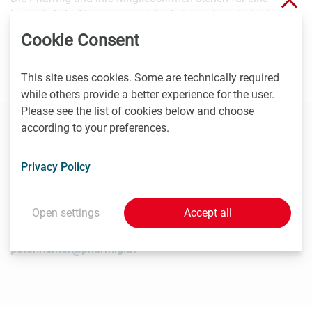
bestmögliche Versorgungssicherheit mit Arzneimitteln im
Gesundheitswesen und sichern durch Qualität und
Cookie Consent
Innovation den gesellschaftlichen und medizinischen
Fortschritt.
This site uses cookies. Some are technically required
while others provide a better experience for the user.
Please see the list of cookies below and choose
according to your preferences.
Contact
Privacy Policy
Peter Richter
Pharmig - Verband der pharmazeutischen Industrie
Open settings
Accept all
Österreichs, Head of Communication & PR
T
01/40 60 290-20
peter.richter@pharmig.at