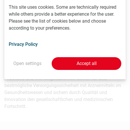
seltenen Erkrankung entwickelt wurde. Derzeit sind in
This site uses cookies. Some are technically required
Europa 147 Orphan Drugs zugelassen und 2.700 weitere
while others provide a better experience for the user.
Therapien befinden sich in Entwicklung.
Please see the list of cookies below and choose
according to your preferences.
Über die Pharmig:
Privacy Policy
Die PHARMIG ist die freiwillige Interessenvertretung der
österreichischen Pharmaindustrie. Derzeit hat der Verband
Open settings
Accept all
ca. 120 Mitglieder (Stand Februar 2025), die den
Medikamenten-Markt zu gut 95 Prozent abdecken. Die
PHARMIG und ihre Mitgliedsfirmen stehen für eine
bestmögliche Versorgungssicherheit mit Arzneimitteln im
Gesundheitswesen und sichern durch Qualität und
Innovation den gesellschaftlichen und medizinischen
Fortschritt.