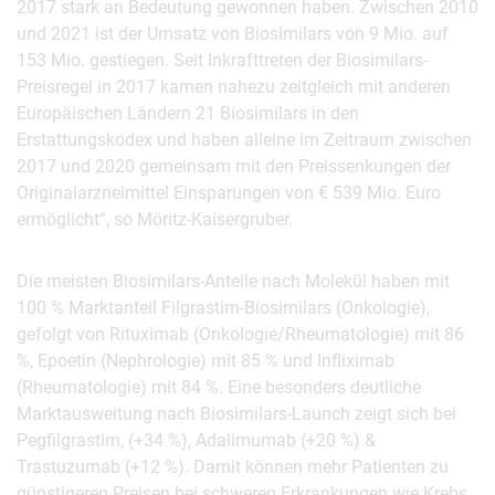
2017 stark an Bedeutung gewonnen haben. Zwischen 2010
und 2021 ist der Umsatz von Biosimilars von 9 Mio. auf
153 Mio. gestiegen. Seit Inkrafttreten der Biosimilars-
Preisregel in 2017 kamen nahezu zeitgleich mit anderen
Europäischen Ländern 21 Biosimilars in den
Erstattungskodex und haben alleine im Zeitraum zwischen
2017 und 2020 gemeinsam mit den Preissenkungen der
Originalarzneimittel Einsparungen von € 539 Mio. Euro
ermöglicht“, so Möritz-Kaisergruber.
Die meisten Biosimilars-Anteile nach Molekül haben mit
100 % Marktanteil Filgrastim-Biosimilars (Onkologie),
gefolgt von Rituximab (Onkologie/Rheumatologie) mit 86
%, Epoetin (Nephrologie) mit 85 % und Infliximab
(Rheumatologie) mit 84 %. Eine besonders deutliche
Marktausweitung nach Biosimilars-Launch zeigt sich bei
Pegfilgrastim, (+34 %), Adalimumab (+20 %) &
Trastuzumab (+12 %). Damit können mehr Patienten zu
günstigeren Preisen bei schweren Erkrankungen wie Krebs