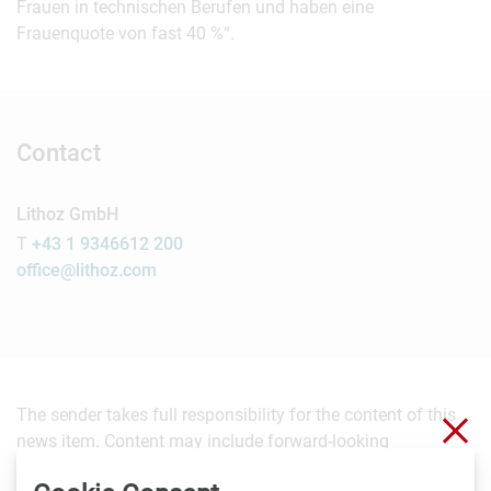
Frauen in technischen Berufen und haben eine
Frauenquote von fast 40 %“.
Contact
Lithoz GmbH
T
+43 1 9346612 200
office@lithoz.com
The sender takes full responsibility for the content of this
Clo
news item. Content may include forward-looking
statements which, at the time they were made, were based