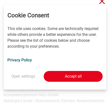
Clo
6. LEC GETS - LEC-Green Energy and Transportation
Systems
Cookie Consent
in Graz
LEC GmbH
This site uses cookies. Some are technically required
Beteiligte Länder: Steiermark, Salzburg, Tirol
while others provide a better experience for the user.
Please see the list of cookies below and choose
7. RCPE - Research Center Pharmaceutical Engineering
according to your preferences.
GmbH
in Graz
Privacy Policy
Research Center Pharmaceutical Engineering GmbH
Beteiligte Länder: Steiermark
Open settings
Accept all
8. WOOD - Transition to a sustainable bioeconomy
in Linz, Tulln und St. Veit/Glan
Kompetenzzentrum Holz GmbH
Beteiligte Länder: Oberösterreich, Kärnten, Niederösterreich