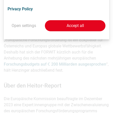
und Akteur:innen der österreichischen FTI-Landschaft
aufgerufen, sich zu beteiligen.
Privacy Policy
Auch der FORWIT werde seinem Auftrag entsprechend
Open settings
Accept all
weiterhin seinen Beitrag dazu leisten und der
Bundesregierung seine Expertise zur Verfügung stellen.
„Europäische Forschungsförderung ist ein Eckpfeiler für
Österreichs und Europas globale Wettbewerbsfähigkeit.
Deshalb hat sich der FORWIT kürzlich auch für die
Anhebung des nächsten mehrjährigen europäischen
Forschungsbudgets auf Ꞓ 200 Milliarden ausgesprochen
“,
hält Henzinger abschließend fest.
Über den Heitor-Report
Die Europäische Kommission beauftragte im Dezember
2023 eine Expert:innengruppe mit der Zwischenevaluierung
des europäischen Forschungsförderungsprogramms