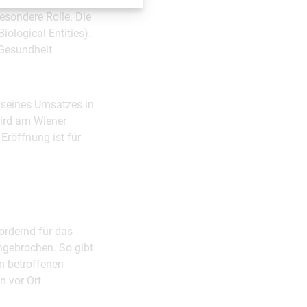
ren. Hier spielt der
sondere Rolle. Die
logical Entities).
 Gesundheit
 seines Umsatzes in
wird am Wiener
Eröffnung ist für
fordernd für das
ngebrochen. So gibt
n betroffenen
n vor Ort