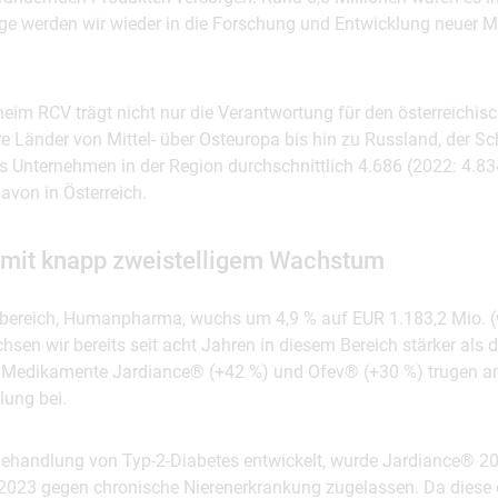
äge werden wir wieder in die Forschung und Entwicklung neuer
eim RCV trägt nicht nur die Verantwortung für den österreichis
re Länder von Mittel- über Osteuropa bis hin zu Russland, der Sc
 Unternehmen in der Region durchschnittlich 4.686 (2022: 4.834
avon in Österreich.
it knapp zweistelligem Wachstum
sbereich, Humanpharma, wuchs um 4,9 % auf EUR 1.183,2 Mio. 
hsen wir bereits seit acht Jahren in diesem Bereich stärker als d
 Medikamente Jardiance® (+42 %) und Ofev® (+30 %) trugen am
lung bei.
 Behandlung von Typ-2-Diabetes entwickelt, wurde Jardiance® 
 2023 gegen chronische Nierenerkrankung zugelassen. Da diese d