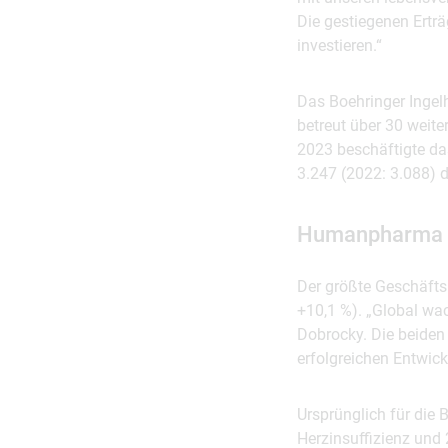
Die gestiegenen Ertr
investieren.“
Das Boehringer Ingelh
betreut über 30 weite
2023 beschäftigte das
3.247 (2022: 3.088) d
Humanpharma m
Der größte Geschäft
+10,1 %). „Global wac
Dobrocky. Die beiden
erfolgreichen Entwick
Ursprünglich für die
Herzinsuffizienz und