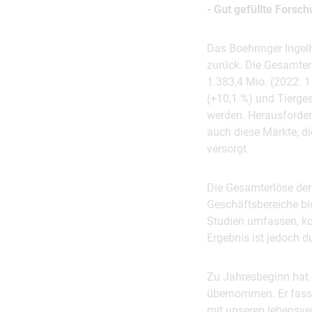
- Gut gefüllte Forsc
Das Boehringer Ingel
zurück. Die Gesamte
1.383,4 Mio. (2022:
(+10,1 %) und Tierges
werden. Herausfordern
auch diese Märkte, d
versorgt.
Die Gesamterlöse de
Geschäftsbereiche bi
Studien umfassen, ko
Ergebnis ist jedoch 
Zu Jahresbeginn hat 
übernommen. Er fass
mit unseren lebensve