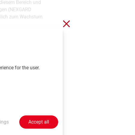
 diesem Bereich und
ungen (NEXGARD
lich zum Wachstum
Close without saving
r Umsatz erhöhte sich
rience for the user.
hen Unternehmen,
d weiter und
efüllt und wir blicken
npharmazie befinden
ase 3, die über die
ings
Accept all