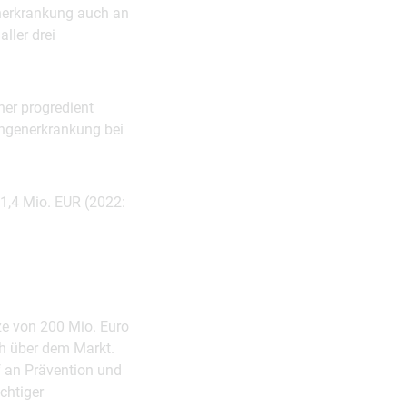
nerkrankung auch an
ller drei
her progredient
Lungenerkrankung bei
1,4 Mio. EUR (2022:
ze von 200 Mio. Euro
ch über dem Markt.
f an Prävention und
chtiger