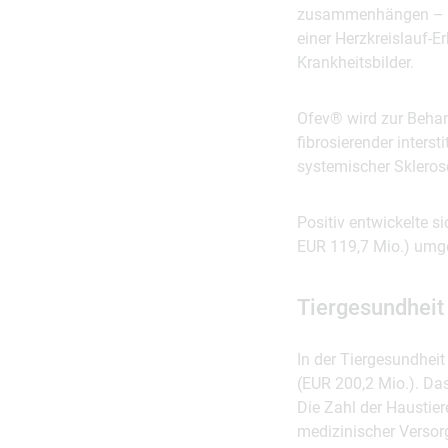
zusammenhängen – so
einer Herzkreislauf-E
Krankheitsbilder.
Ofev® wird zur Behan
fibrosierender inters
systemischer Sklerose
Positiv entwickelte 
EUR 119,7 Mio.) umge
Tiergesundheit 
In der Tiergesundhei
(EUR 200,2 Mio.). Da
Die Zahl der Haustie
medizinischer Versorg