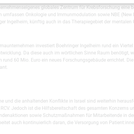
hnet das Unternehmen mit neuen Zulassungen in den nächsten Jah
ternehmenseigenes globales Zentrum für Krebsforschung eine be
n umfassen Onkologie und Immunmodulation sowie NBE (New Bio
er Ingelheim, künftig auch in das Therapiegebiet der mentalen
maunternehmen investiert Boehringer Ingelheim rund ein Viertel
twicklung. Da diese auch im wörtlichen Sinne Raum benötigt, 
 rund 60 Mio. Euro ein neues Forschungsgebäude errichtet. Die 
ant.
ine und die anhaltenden Konflikte in Israel sind weiterhin heraus
 RCV. Jedoch ist die Hilfsbereitschaft des gesamten Konzerns u
ndenaktionen sowie Schutzmaßnahmen für Mitarbeitende in de
itet auch kontinuierlich daran, die Versorgung von Patient:inne