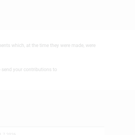
ements which, at the time they were made, were
 send your contributions to
1.7.2026