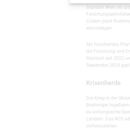
In der Onkologie rec
Standort Wien als un
Forschungsaktivitäte
Zudem plant Boehring
einzusteigen.
Als forschendes Phar
die Forschung und En
Standort seit 2022 um
September 2024 gepl
Krisenherde
Der Krieg in der Ukra
Boehringer Ingelheim
es umfangreiche Spe
Ländern. Das RCV arbe
sicherzustellen.