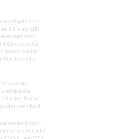
Geschäftsjahr 2023
 um 5,2 % auf EUR
che Humanpharma
l 2024 fortgesetzt
dar. Jedoch werden
gen Medikamenten
eit auch die
 und klinische
) zulegen. Dieses
ndern) beeinflusst.
er Generaldirektor
tinnen und Patienten
im RCV im Jahr 2023.