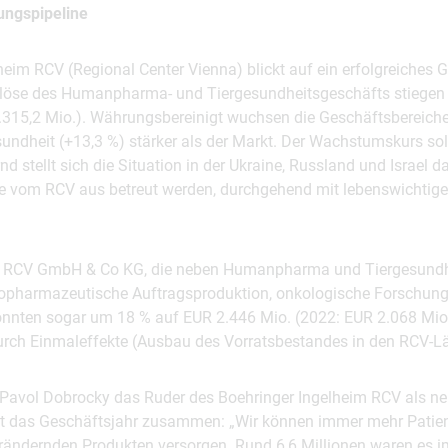
hungspipeline
heim RCV (Regional Center Vienna) blickt auf ein erfolgreiches 
rlöse des Humanpharma- und Tiergesundheitsgeschäfts stiegen
 1.315,2 Mio.). Währungsbereinigt wuchsen die Geschäftsberei
undheit (+13,3 %) stärker als der Markt. Der Wachstumskurs sol
d stellt sich die Situation in der Ukraine, Russland und Israel 
ie vom RCV aus betreut werden, durchgehend mit lebenswichti
r RCV GmbH & Co KG, die neben Humanpharma und Tiergesundh
opharmazeutische Auftragsproduktion, onkologische Forschung
nnten sogar um 18 % auf EUR 2.446 Mio. (2022: EUR 2.068 Mio.
durch Einmaleffekte (Ausbau des Vorratsbestandes in den RCV-Lä
Pavol Dobrocky das Ruder des Boehringer Ingelheim RCV als neu
t das Geschäftsjahr zusammen: „Wir können immer mehr Patien
rändernden Produkten versorgen. Rund 6,6 Millionen waren es 