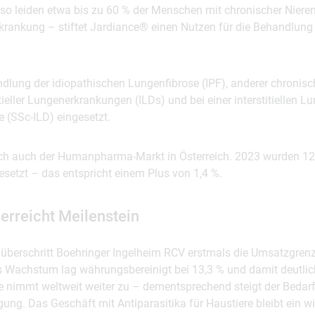
 leiden etwa bis zu 60 % der Menschen mit chronischer Niere
rkrankung – stiftet Jardiance® einen Nutzen für die Behandlung a
dlung der idiopathischen Lungenfibrose (IPF), anderer chronisc
titieller Lungenerkrankungen (ILDs) und bei einer interstitiellen 
 (SSc-ILD) eingesetzt.
sich auch der Humanpharma-Markt in Österreich. 2023 wurden 12
setzt – das entspricht einem Plus von 1,4 %.
erreicht Meilenstein
t überschritt Boehringer Ingelheim RCV erstmals die Umsatzgren
s Wachstum lag währungsbereinigt bei 13,3 % und damit deutli
re nimmt weltweit weiter zu – dementsprechend steigt der Bedar
ung. Das Geschäft mit Antiparasitika für Haustiere bleibt ein wi