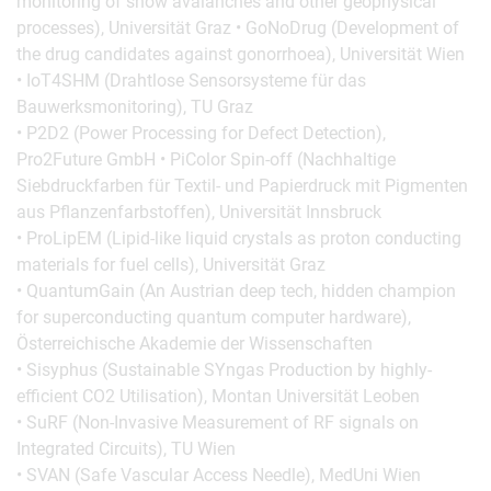
monitoring of snow avalanches and other geophysical
processes), Universität Graz • GoNoDrug (Development of
the drug candidates against gonorrhoea), Universität Wien
• IoT4SHM (Drahtlose Sensorsysteme für das
Bauwerksmonitoring), TU Graz
• P2D2 (Power Processing for Defect Detection),
Pro2Future GmbH • PiColor Spin-off (Nachhaltige
Siebdruckfarben für Textil- und Papierdruck mit Pigmenten
aus Pflanzenfarbstoffen), Universität Innsbruck
• ProLipEM (Lipid-like liquid crystals as proton conducting
materials for fuel cells), Universität Graz
• QuantumGain (An Austrian deep tech, hidden champion
for superconducting quantum computer hardware),
Österreichische Akademie der Wissenschaften
• Sisyphus (Sustainable SYngas Production by highly-
efficient CO2 Utilisation), Montan Universität Leoben
• SuRF (Non-Invasive Measurement of RF signals on
Integrated Circuits), TU Wien
• SVAN (Safe Vascular Access Needle), MedUni Wien