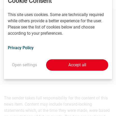
Cookie Consent
This site uses cookies. Some are technically required
while others provide a better experience for the user.
Contact
Please see the list of cookies below and choose
according to your preferences.
Annette Weber
Bundesministerium für Bildung, Wissenschaft und
Privacy Policy
Forschung, Pressesprecherin
T
+43 (0)1/53120 - 5025
annette.weber@bmwfw.gv.at
Open settings
Accept all
The sender takes full responsibility for the content of this
news item. Content may include forward-looking
statements which, at the time they were made, were based