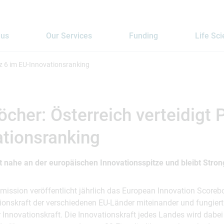
 us
Our Services
Funding
Life Sc
tz 6 im EU-Innovationsranking
her: Österreich verteidigt P
tionsranking
it nahe an der europäischen Innovationsspitze und bleibt Stron
ission veröffentlicht jährlich das European Innovation Scorebo
tionskraft der verschiedenen EU-Länder miteinander und fungier
 Innovationskraft. Die Innovationskraft jedes Landes wird dabe