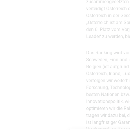
zusammengesetzten In
verteidigt Österreich 
Österreich in der Ges
„Österreich ist am Sp
den 6. Platz vom Vorj
Leader‘ zu werden, ble
Das Ranking wird von
Schweden, Finnland un
Belgien (ist aufgrund
Österreich, Irland, L
verfolgen wir weiterhi
Forschung, Technologi
besten Nationen bzw.
Innovationspolitik, 
optimieren wir die R
tragen wir dazu bei,
ist langfristiger Gar
Wachstum", so Koche