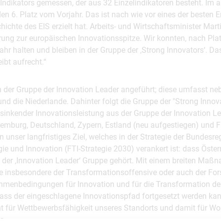
dikators gemessen, der aus 32 Einzelindikatoren besteht. Im a
den 6. Platz vom Vorjahr. Das ist nach wie vor eines der besten E
chichte des EIS erzielt hat. Arbeits- und Wirtschaftsminister Mart
rung zur europäischen Innovationsspitze. Wir konnten, nach Plat
ahr halten und bleiben in der Gruppe der ‚Strong Innovators‘. Das
ibt aufrecht.“
 der Gruppe der Innovation Leader angeführt; diese umfasst 
d die Niederlande. Dahinter folgt die Gruppe der "Strong Innov
 sinkender Innovationsleistung aus der Gruppe der Innovation L
uxemburg, Deutschland, Zypern, Estland (neu aufgestiegen) und F
n unser langfristiges Ziel, welches in der Strategie der Bundesre
e und Innovation (FTI-Strategie 2030) verankert ist: dass Öster
 der ‚Innovation Leader‘ Gruppe gehört. Mit einem breiten Maß
wie insbesondere der Transformationsoffensive oder auch der Fo
ahmenbedingungen für Innovation und für die Transformation de
 dass der eingeschlagene Innovationspfad fortgesetzt werden ka
ant für Wettbewerbsfähigkeit unseres Standorts und damit für W
r.