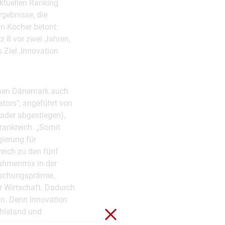
ktuellen Ranking
rgebnisse, die
in Kocher betont:
z 8 vor zwei Jahren,
 Ziel ‚Innovation
neben Dänemark auch
ators", angeführt von
eader abgestiegen),
rankreich. „Somit
gierung für
reich zu den fünf
nahmenmix in der
rschungsprämie,
r Wirtschaft. Dadurch
nn. Denn Innovation
Close without saving
ohlstand und