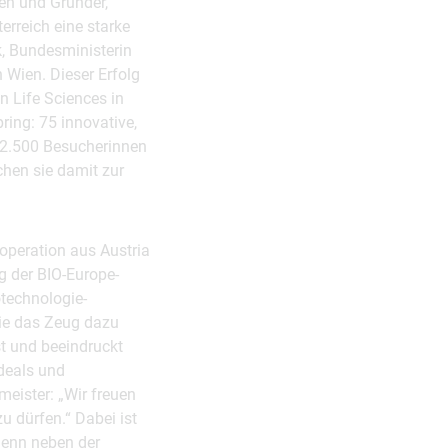
nen und Gründer,
erreich eine starke
k, Bundesministerin
n Wien. Dieser Erfolg
n Life Sciences in
ring: 75 innovative,
 2.500 Besucherinnen
hen sie damit zur
ooperation aus Austria
g der BIO-Europe-
otechnologie-
sie das Zeug dazu
t und beeindruckt
deals und
eister: „Wir freuen
u dürfen.“ Dabei ist
Denn neben der