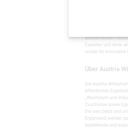
zahlreiche Gespräche
aws IP.Market setzt d
system for commercial
Profitiert hat der St
akademischer Forschu
Experten und einer a
wurde für innovative 
Über Austria W
Die Austria Wirtscha
öffentlichen Eigentu
„Wachstum und Indust
Zuschüsse sowie Eige
Die aws berät und un
Ergänzend werden spez
bestehende und expa