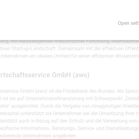
 mit potenziellen Lizenznehmern. Mit dieser Unterstützung un
ie aws um, was auf europäischer Ebene in der Studie „Study on 
isation of intellectual property in the EU“ der EU-Kommission akt
Open sett
andort neben den finanziellen Initiativen auch durch eine enge V
ng, mit herausragender medizinischer Forschung, internation
ktiven Start-up-Landschaft. Gemeinsam mit der effektiven öffent
Unternehmen ein ideales Umfeld für einen effizienten Wissenstr
irtschaftsservice GmbH (aws)
ftsservice GmbH (aws) ist die Förderbank des Bundes. Als Spezi
m ist sie auf Unternehmensfinanzierung mit Schwerpunkt „Grün
rie" ausgerichtet. Durch die Vergabe von zinsgünstigen Krediten
nkapital unterstützt sie Unternehmen bei der Umsetzung ihrer in
terstützt auch in Bezug auf den Schutz und die Verwertung von
ifische Informations-, Beratungs-, Service- und Dienstleistung
ndierende Unternehmen angeboten.