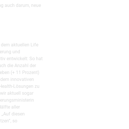
ing auch darum, neue
 dem aktuellen Life
ierung und
tiv entwickelt: So hat
ch die Anzahl der
ieben (+ 11 Prozent)
f dem innovativen
l-Health-Lösungen zu
wir aktuell sogar
ierungsministerin
lfte aller
 „Auf diesen
tzen“, so