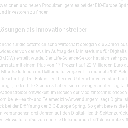
ovationen und neuen Produkten, geht es bei der BIO-Europe Spr
und Investoren zu finden.
Lösungen als Innovationstreiber
nche für die österreichische Wirtschaft spiegeln die Zahlen aus
ider, der von der aws im Auftrag des Ministeriums für Digitalis
BMDW) erstellt wurde. Der Life-Science-Sektor hat sich sehr posi
satz mit einem Plus von 17 Prozent auf 22 Milliarden Euro au
itarbeiterinnen und Mitarbeiter zugelegt. In mehr als 900 Betr
 beschäftigt. Der Fokus liegt bei den Unternehmen verstärkt au
ierung: „In den Life Sciences haben sich die sogenannten Digita
ationstreiber entwickelt. Im Bereich der Medizintechnik erleben 
oom bei e-Health- und Telemedizin-Anwendungen“, sagt Digitalis
bei der Eröffnung der BIO-Europe Spring. So geht bereits die Hä
 vergangenen drei Jahren auf den Digital-Health-Sektor zurück.
 wir weiter aufsetzen und die Unternehmen treffsicher unterstü