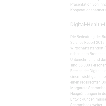
Präsentation von Inn
Kooperationspartner 
Digital-Health-
Die Bedeutung der Bra
Science Report 2018 w
Wirtschaftsstandort (
neben dem Branchenum
Unternehmen und der M
sind 55.000 Personen
Bereich der Digitalis
einem wichtigen Innov
einen regelrechten B
Margarete Schramböck 
Neugründungen in den
Entwicklungen müssen
Schramböck weiter.