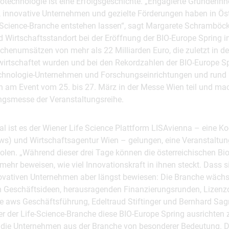
iotechnologie ist eine Erfolgsgeschichte. „Engagierte Gründerin
, innovative Unternehmen und gezielte Förderungen haben in Öst
e-Science-Branche entstehen lassen“, sagt Margarete Schramböc
nd Wirtschaftsstandort bei der Eröffnung der BIO-Europe Spring i
nchenumsätzen von mehr als 22 Milliarden Euro, die zuletzt in de
wirtschaftet wurden und bei den Rekordzahlen der BIO-Europe Sp
echnologie-Unternehmen und Forschungseinrichtungen und rund
am Event vom 25. bis 27. März in der Messe Wien teil und mac
ingsmesse der Veranstaltungsreihe.
al ist es der Wiener Life Science Plattform LISAvienna – eine K
aws) und Wirtschaftsagentur Wien – gelungen, eine Veranstaltun
olen. „Während dieser drei Tage können die österreichischen Bi
ehr beweisen, wie viel Innovationskraft in ihnen steckt. Dass 
ovativen Unternehmen aber längst bewiesen: Die Branche wächs
 Geschäftsideen, herausragenden Finanzierungsrunden, Lizenz
e aws Geschäftsführung, Edeltraud Stiftinger und Bernhard Sagm
ner der Life-Science-Branche diese BIO-Europe Spring ausrichten z
r die Unternehmen aus der Branche von besonderer Bedeutung. 