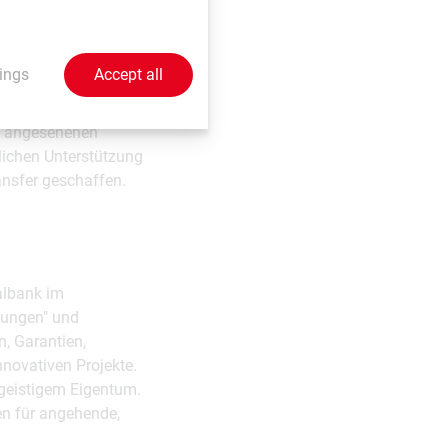
d mit dem Programm
a collaboration
uell diskutiert wird.
ings
Accept all
erknüpfung von
al angesehenen
lichen Unterstützung
ansfer geschaffen.
albank im
dungen" und
, Garantien,
novativen Projekte.
 geistigem Eigentum.
en für angehende,