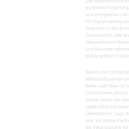
Die österreichische B
exzellente Forschung
und erfolgreiche Lif
für Digitalisierung u
zeigt sich in den Bra
Österreich im Jahr er
österreichische Biot
und Besucher nehmen 
bisher größten Frühl
Bereits zum dritten M
Wirtschaftsservice (
Reihe nach Wien zu h
Unternehmen einmal m
haben, haben die inn
regelmäßig mit neuen
Übernahmen“, sagt di
uns, als starker Part
die Veranstaltung fü