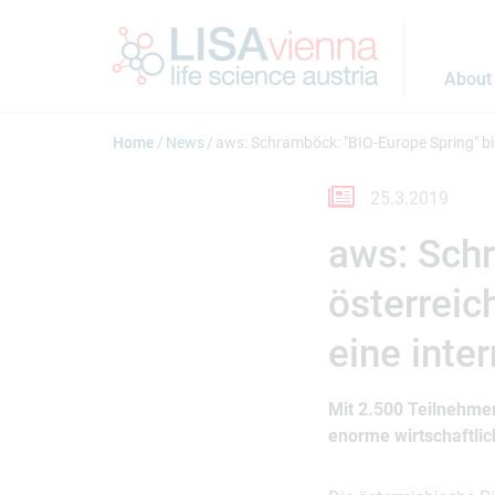
Jump to main content
About
Home
News
aws: Schramböck: "BIO-Europe Spring" bi
25.3.2019
aws: Schr
österreic
eine inte
Mit 2.500 Teilnehmer
enorme wirtschaftlic