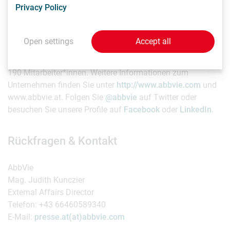
Privacy Policy
Neurologie, Augenheilkunde, Virologie und
Frauengesundheit sowie mit dem Portfolio von Allergan
Aesthetics in der medizinischen Ästhetik. In Österreich ist
Open settings
Accept all
AbbVie in Wien vertreten. Insgesamt beschäftigt AbbVie
inklusive Allergan weltweit 47.000 und in Österreich über
190 Mitarbeiter*innen. Weitere Informationen zum
Unternehmen finden Sie unter
http://www.abbvie.com
und
www.abbvie.at. Folgen Sie
@abbvie
auf Twitter oder
besuchen Sie unsere Profile auf
Facebook
oder
LinkedIn
.
Rückfragen & Kontakt
AbbVie
Mag. Judith Kunczier
External Affairs Director
Telefon: +43 66460589340
E-Mail:
presse.at(at)abbvie.com