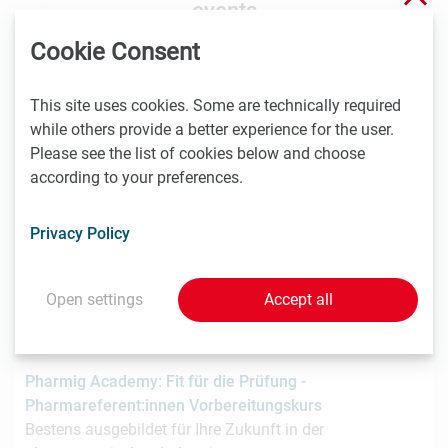
events
Cookie Consent
27.8.2026
This site uses cookies. Some are technically required
online
while others provide a better experience for the user.
Please see the list of cookies below and choose
Pharmig Academy: Kostenlose Infosession zum
according to your preferences.
Pharmareferent:innen Kurs "Fit für die Prüfung"
Bestens ausgebildet für Ihre Zukunft in der
pharmazeutischen Industrie
Privacy Policy
Open settings
Accept all
4.9. -
9.12.2026
Wien, online
Pharmig Academy: Fit für die Prüfung -
Pharmareferent:innen Vorbereitungskurs
Bestens ausgebildet für Ihre Zukunft in der