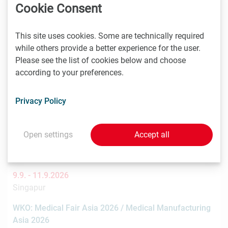
You might also be interested in these
Cookie Consent
events
This site uses cookies. Some are technically required
while others provide a better experience for the user.
Please see the list of cookies below and choose
8.9. -
9.9.2026
according to your preferences.
Stockholm
Nordic Life Science Days 2026: 15% LISA discount
Privacy Policy
Nordic Life Science Days is the largest life science
partnering event in the Nordics. NLSDays gathers big
pharma…
Open settings
Accept all
9.9. -
11.9.2026
Singapur
WKO: Medical Fair Asia 2026 / Medical Manufacturing
Asia 2026