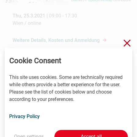
Leaflet
OpenStreetMap
Thu, 25.3.2021 |
09:00 - 17:30
Wien / online
Weitere Details, Kosten und Anmeldung
Clo
Cookie Consent
This site uses cookies. Some are technically required
You might also be interested in these
while others provide a better experience for the user.
Please see the list of cookies below and choose
events
according to your preferences.
Privacy Policy
27.8.2026
online
Open settings
Accept all