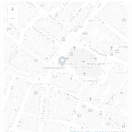
+
−
| ©
contributors