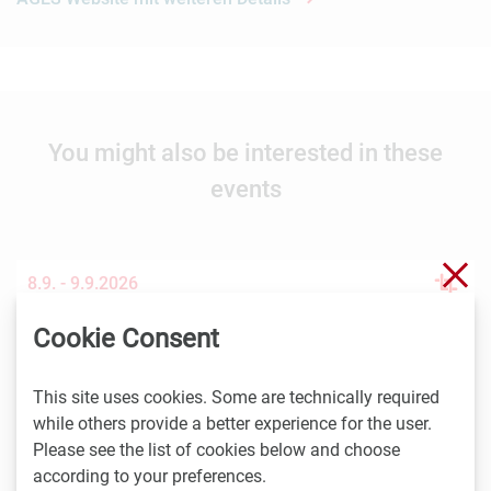
You might also be interested in these
events
Clo
8.9. -
9.9.2026
Stockholm
Cookie Consent
Nordic Life Science Days 2026: 15% LISA discount
Nordic Life Science Days is the largest life science
This site uses cookies. Some are technically required
partnering event in the Nordics. NLSDays gathers big
while others provide a better experience for the user.
pharma…
Please see the list of cookies below and choose
according to your preferences.