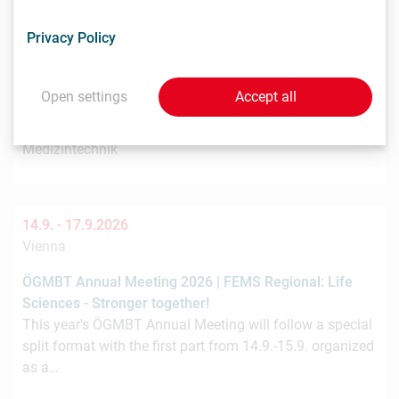
9.9. -
11.9.2026
Privacy Policy
Singapur
WKO: Medical Fair Asia 2026 / Medical Manufacturing
Open settings
Accept all
Asia 2026
Ausrüstung und Bedarf für Krankenhaus und
Medizintechnik
14.9. -
17.9.2026
Vienna
ÖGMBT Annual Meeting 2026 | FEMS Regional: Life
Sciences - Stronger together!
This year's ÖGMBT Annual Meeting will follow a special
split format with the first part from 14.9.-15.9. organized
as a…