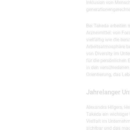
Inklusion von Mensch
generationengerechte
Bei Takeda arbeiten m
Arzneimittel: von For
vielfältig wie die be
Arbeitsatmosphäre bei
von Diversity im Unt
für die persönlichen 
in den verschiedenen D
Orientierung, das Le
Jahrelanger Unt
Alexandra Hilgers, Hea
Takeda ein wichtiger 
Vielfalt im Unternehm
sichtbar und das mach