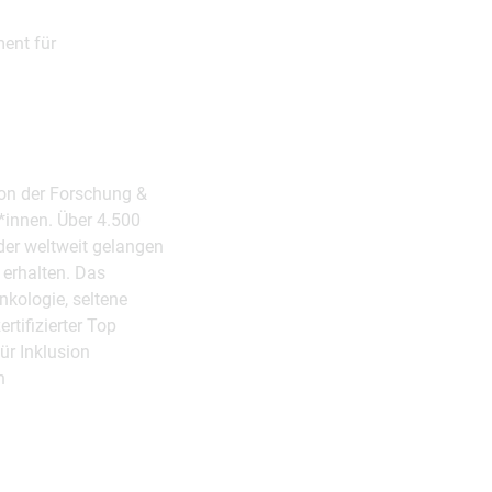
ent für
 von der Forschung &
*innen. Über 4.500
der weltweit gelangen
 erhalten. Das
nkologie, seltene
tifizierter Top
r Inklusion
n