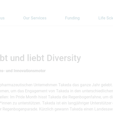
 us
Our Services
Funding
Life Sc
bt und liebt Diversity
ions- und Innovationsmotor
biopharmazeutischen Unternehmen Takeda das ganze Jahr geleb
men, um das Engagement von Takeda in den unterschiedlichen 
llen: Im Pride Month hisst Takeda die Regenbogenfahne, um die
innen zu unterstützen. Takeda ist ein langjähriger Unterstützer 
er Regenbogenparade. Kürzlich gewann Takeda einen Landesawa