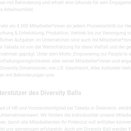
en mit Behinderung und erhielt eine Urkunde für sein Engagemen
s Arbeitsumfeld.
ehr als 4.500 Mitarbeiter*innen an jedem Prozessschritt zur Her
schung & Entwicklung, Produktion, Vertrieb bis zur Versorgung v
ruflichen Aufgaben im Unternehmen sind auch die Mitarbeiter*inn
 Takeda ist von der Wertschätzung für diese Vielfalt und der g
ernehmen geprägt. Unter dem Motto ‚Empowering our People to s
Entfaltungsmöglichkeiten aller seiner Mitarbeiter*innen und eng
iversity-Dimensionen, wie z.B. Geschlecht, Alter, kulturelle Herk
ben mit Behinderungen usw.
erstützer des Diversity Balls
d of HR und Vorstandsmitglied bei Takeda in Österreich, erklärt: 
Unternehmenswert. Wir fördern die Individualität unserer Mitarb
en, damit alle Mitarbeitenden ihr Potenzial voll entfalten könne
t uns gemeinsam erfolgreich. Auch am Diversity Ball werden Vie