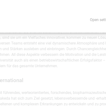
tivations- und Innovationsmotor
Open sett
 als Motivations- und Innovationsmotor, der den Mitarbeitenden hi
enn Menschen die Chance bekommen, mit unterschiedlichen Per
 sind sie um ein Vielfaches innovativer, kommen zu neuen Lö
diversen Teams entsteht eine viel dynamischere Atmosphäre und 
en und Stärken ausleben und einbringen. Durch Chancengleichhe
hmen. All diese Aspekte verbessern die Motivation und die Leist
versität auch als einen betriebswirtschaftlichen Erfolgsfaktor – 
dern für das gesamte Unternehmen.
ernational
eit führendes, werteorientiertes, forschendes, biopharmazeutisc
akeda hat sich zum Ziel gesetzt, lebensverbessernde und -erhalt
eltenen und komplexen Erkrankungen zu entwickeln und zu prod