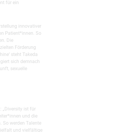
t für ein
stellung innovativer
on Patient*innen. So
en. Die
ezielten Förderung
hine‘ steht Takeda
agiert sich demnach
unft, sexuelle
„Diversity ist für
eiter*innen und die
n. So werden Talente
lfalt und vielfältige