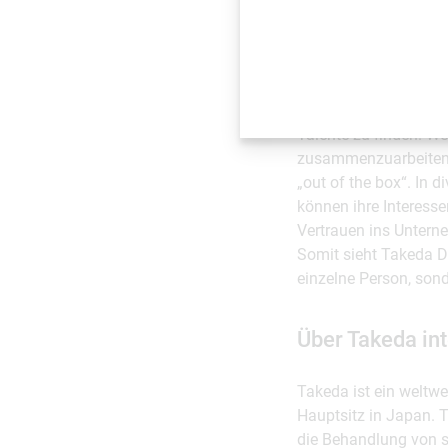
Vielfalt als Mo
Takeda sieht Vielfalt
Talente zu finden. W
zusammenzuarbeiten,
„out of the box“. In 
können ihre Interess
Vertrauen ins Unterne
Somit sieht Takeda Di
einzelne Person, son
Über Takeda int
Takeda ist ein weltw
Hauptsitz in Japan. T
die Behandlung von s