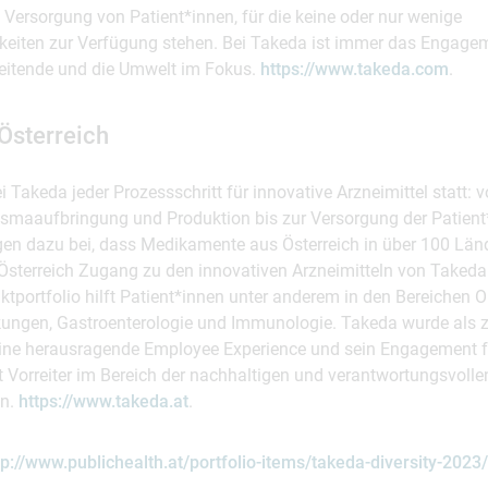
 Versorgung von Patient*innen, für die keine oder nur wenige
eiten zur Verfügung stehen. Bei Takeda ist immer das Engagem
beitende und die Umwelt im Fokus.
https://www.takeda.com
.
Österreich
ei Takeda jeder Prozessschritt für innovative Arzneimittel statt:
asmaaufbringung und Produktion bis zur Versorgung der Patient
agen dazu bei, dass Medikamente aus Österreich in über 100 Län
 Österreich Zugang zu den innovativen Arzneimitteln von Takeda
ktportfolio hilft Patient*innen unter anderem in den Bereichen O
ungen, Gastroenterologie und Immunologie. Takeda wurde als zer
ine herausragende Employee Experience und sein Engagement fü
 Vorreiter im Bereich der nachhaltigen und verantwortungsvolle
on.
https://www.takeda.at
.
tp://www.publichealth.at/portfolio-items/takeda-diversity-2023/