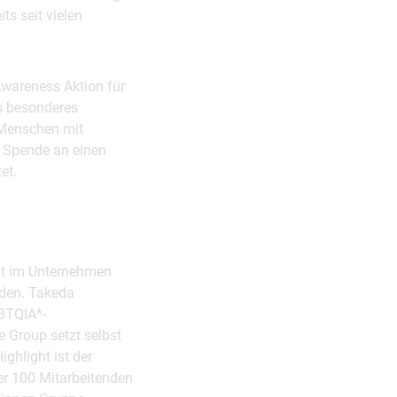
ts seit vielen
wareness Aktion für
ls besonderes
 Menschen mit
e Spende an einen
et.
tät im Unternehmen
rden. Takeda
GBTQIA*-
 Group setzt selbst
ghlight ist der
er 100 Mitarbeitenden