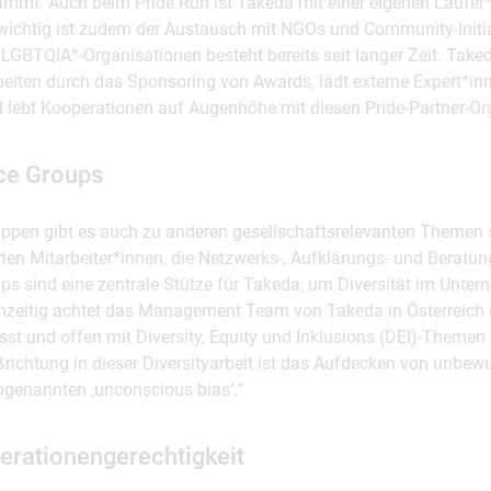
lnimmt. Auch beim Pride Run ist Takeda mit einer eigenen Läufe
 wichtig ist zudem der Austausch mit NGOs und Community-Initia
GBTQIA*-Organisationen besteht bereits seit langer Zeit. Taked
beiten durch das Sponsoring von Awards, lädt externe Expert*in
d lebt Kooperationen auf Augenhöhe mit diesen Pride-Partner-Or
ce Groups
uppen gibt es auch zu anderen gesellschaftsrelevanten Themen
en Mitarbeiter*innen, die Netzwerks-, Aufklärungs- und Beratung
ps sind eine zentrale Stütze für Takeda, um Diversität im Unte
chzeitig achtet das Management Team von Takeda in Österreich d
st und offen mit Diversity, Equity und Inklusions (DEI)-Themen
ßrichtung in dieser Diversityarbeit ist das Aufdecken von unbe
genannten ‚unconscious bias‘.“
nerationengerechtigkeit