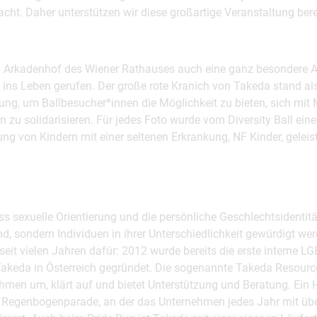
cht. Daher unterstützen wir diese großartige Veranstaltung berei
m Arkadenhof des Wiener Rathauses auch eine ganz besondere A
 ins Leben gerufen. Der große rote Kranich von Takeda stand a
ung, um Ballbesucher*innen die Möglichkeit zu bieten, sich mit
 zu solidarisieren. Für jedes Foto wurde vom Diversity Ball ein
ung von Kindern mit einer seltenen Erkrankung, NF Kinder, geleist
ss sexuelle Orientierung und die persönliche Geschlechtsidenti
, sondern Individuen in ihrer Unterschiedlichkeit gewürdigt we
seit vielen Jahren dafür: 2012 wurde bereits die erste interne L
akeda in Österreich gegründet. Die sogenannte Takeda Resource
ehmen um, klärt auf und bietet Unterstützung und Beratung. Ein Hi
 Regenbogenparade, an der das Unternehmen jedes Jahr mit üb