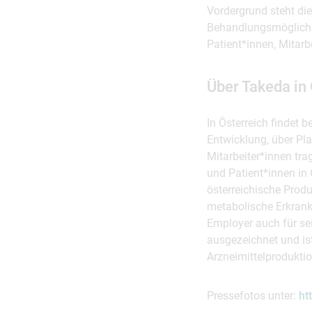
Vordergrund steht die
Behandlungsmöglichk
Patient*innen, Mitar
Über Takeda in 
In Österreich findet b
Entwicklung, über Pl
Mitarbeiter*innen tr
und Patient*innen in
österreichische Produ
metabolische Erkrank
Employer auch für se
ausgezeichnet und ist
Arzneimittelprodukti
Pressefotos unter:
ht