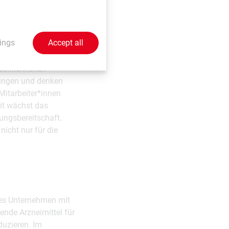
ings
Accept all
lft, ihre Stärken und
sönlichkeiten
sungen und denken
Mitarbeiter*innen
it wächst das
ungsbereitschaft.
nicht nur für die
hes Unternehmen mit
ende Arzneimittel für
uzieren. Im