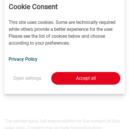
Cookie Consent
2022 von der Akkreditierung Austria, der nationalen
Akkreditierungsstelle, ausgestellt. Der aktuell laufende
Vergleichstest, der OFI-pts2022, ist davon noch nicht
This site uses cookies. Some are technically required
betroffen. Die Akkreditierung gilt erst für die nächste
while others provide a better experience for the user.
Durchführung. Die Registrierung dafür wird noch dieses
Please see the list of cookies below and choose
Jahr möglich sein – und zwar hier:
www.ofi-pts.com
according to your preferences.
Sie haben noch Fragen?
Privacy Policy
Ing. Philipp Larisch
Open settings
Accept all
t:
+43 1 798 16 01 - 200
philipp.larisch(at)ofi.at
The sender takes full responsibility for the content of this
news item. Content may include forward-looking