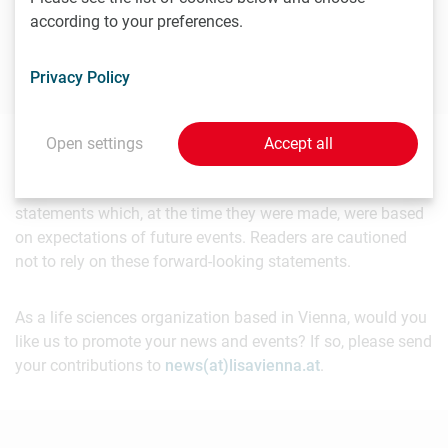
T
+43 1 51581-1331
according to your preferences.
sven.hartwig@oeaw.ac.at
Privacy Policy
Open settings
Accept all
The sender takes full responsibility for the content of this
news item. Content may include forward-looking
statements which, at the time they were made, were based
on expectations of future events. Readers are cautioned
not to rely on these forward-looking statements.
As a life sciences organization based in Vienna, would you
like us to promote your news and events? If so, please send
your contributions to
news(at)lisavienna.at
.