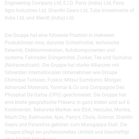
Engineering Company Ltd, E.I.D. Parry (India) Ltd, Parry
Agro Industries Ltd, Shanthi Gears Ltd, Tube Investments of
India Ltd, und Wendt (India) Ltd.
Die Gruppe hat eine führende Position in mehreren
Produktlinien inne, darunter Schleifmittel, technische
Keramik, Elektromineralien, Autokomponenten und -
systeme, Fahrräder, Düngemittel, Zucker, Tee und Spirulina
(Nutraceuticals). Die Gruppe hat starke Allianzen mit
führenden internationalen Unternehmen wie Groupe
Chimique Tunisien, Foskor, Mitsui Sumitomo, Morgan
Advanced Materials, Yanmar & Co und Compagnie Des
Phosphat De Gafsa (CPG) geschmiedet. Die Gruppe hat
eine breite geografische Präsenz in ganz Indien und auf 6
Kontinenten. Bekannte Marken wie BSA, Hercules, Montra,
Mach City, Ballmaster, Ajax, Parry's, Chola, Gromor, Shanthi
Gears und Paramfos gehören zum Murugappa-Stall. Die
Gruppe pflegt ein professionelles Umfeld und beschäftigt