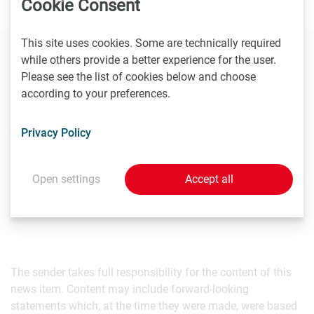
Cookie Consent
This site uses cookies. Some are technically required
while others provide a better experience for the user.
Contact
Please see the list of cookies below and choose
according to your preferences.
Daniel Kosak
Bundesministerium für Nachhaltigkeit und Tourismus,
Privacy Policy
Pressesprecher
T
+43 1 71100 - DW 606918
Open settings
Accept all
daniel.kosak@bmnt.gv.at
The sender takes full responsibility for the content of this
news item. Content may include forward-looking
statements which, at the time they were made, were based