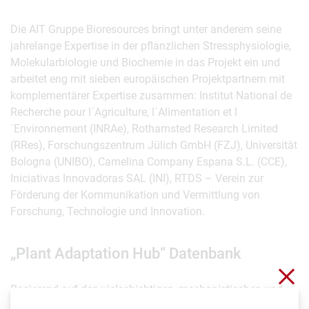
Die AIT Gruppe Bioresources bringt unter anderem seine
jahrelange Expertise in der pflanzlichen Stressphysiologie,
Molekularbiologie und Biochemie in das Projekt ein und
arbeitet eng mit sieben europäischen Projektpartnern mit
komplementärer Expertise zusammen: Institut National de
Recherche pour l´Agriculture, l´Alimentation et l
´Environnement (INRAe), Rothamsted Research Limited
(RRes), Forschungszentrum Jülich GmbH (FZJ), Universität
Bologna (UNIBO), Camelina Company Espana S.L. (CCE),
Iniciativas Innovadoras SAL (INI), RTDS – Verein zur
Förderung der Kommunikation und Vermittlung von
Forschung, Technologie und Innovation.
„Plant Adaptation Hub“ Datenbank
Clo
Basierend auf den vielschichtigen, mechanistischen und
landwirtschftlichen Daten können neue molekulare und