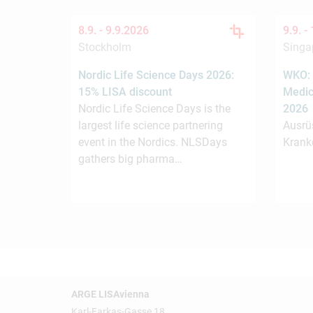
8.9. -
9.9.2026
9.9. -
Stockholm
Singa
Nordic Life Science Days 2026:
WKO: 
15% LISA discount
Medic
Nordic Life Science Days is the
2026
largest life science partnering
Ausrü
event in the Nordics. NLSDays
Krank
gathers big pharma…
ARGE LISAvienna
Karl-Farkas-Gasse 18