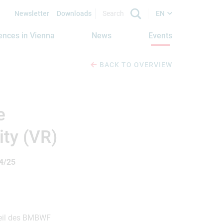
Newsletter
Downloads
EN
iences in Vienna
News
Events
BACK TO OVERVIEW
e
ity (VR)
4/25
Teil des BMBWF