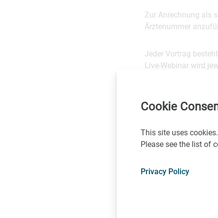
Zur Anrechnung als s
Ärztenummer anzufü
Jeder Vortrag besteh
Live-Webinar wird jew
Unterlagen
Cookie Consen
Jene Präsentationsfo
bis zum Semesterend
This site uses cookies.
Please see the list of
Veranstalter
Privacy Policy
Medizinische Univers
sowie der Johannes Ke