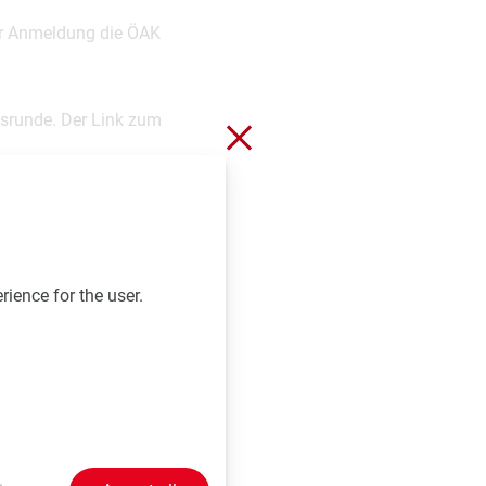
der Anmeldung die ÖAK
nsrunde. Der Link zum
Close without saving
en nach Vortragsende
rience for the user.
 Graz und Innsbruck