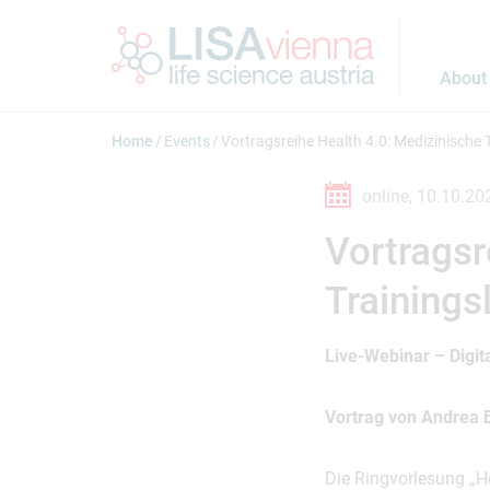
Jump to main content
About
Home
Events
Vortragsreihe Health 4.0: Medizinische T
online,
10.10.20
Vortragsr
Trainings
Live-Webinar – Digi
Vortrag von Andrea B
Die Ringvorlesung „H