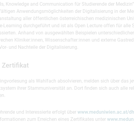
ills, Knowledge and Communication für Studierende der Medizin“
lfältigen Anwendungsmöglichkeiten der Digitalisierung in der Med
staltung aller öffentlichen österreichischen medizinischen Uni
e-Learning durchgeführt und ist als Open Lecture offen für alle 
ssierten. Anhand von ausgewählten Beispielen unterschiedlicher
echen Kliniker:innen, Wissenschafter:innen und externe Gastred
or- und Nachteile der Digitalisierung.
Zertifikat
Ringvorlesung als Wahlfach absolvieren, melden sich über das je
em ihrer Stammuniversität an. Dort finden sich auch alle re
en.
hrende und Interessierte erfolgt über
www.meduniwien.ac.at/dh
Informationen zum Erreichen eines Zertifikates unter
www.meduni