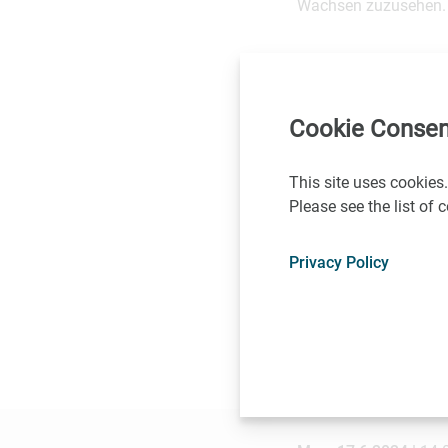
Wachsen zuzusehen
Egal ob in Ihrem Unt
als nachhaltiges Prod
in der Produktionske
Cookie Consen
Agenda
This site uses cookies.
Please see the list of
14:00 - 14:15: Ei
14:15 - 14:30: B
Privacy Policy
14:30 - 15:00: N
15:00 - 15:30: Al
15:30 - 15:45: F
15:45 - 16:45: L
16:45: Vernetzu