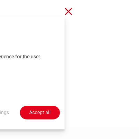
Close without saving
len oder Sie Algen
 schließen, wenn alle
gen!
rience for the user.
ings
Accept all