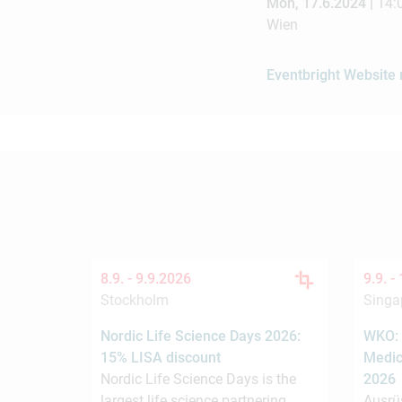
Mon, 17.6.2024 |
14:
Wien
Eventbright Website
8.9. -
9.9.2026
9.9. -
Stockholm
Singa
Nordic Life Science Days 2026:
WKO: 
15% LISA discount
Medic
Nordic Life Science Days is the
2026
largest life science partnering
Ausrü