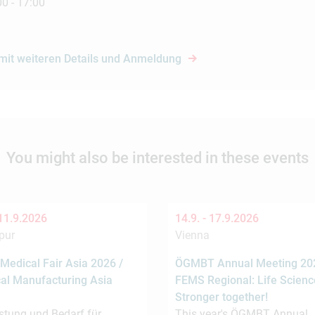
00 - 17:00
 mit weiteren Details und Anmeldung
You might also be interested in these events
11.9.2026
14.9. -
17.9.2026
pur
Vienna
Medical Fair Asia 2026 /
ÖGMBT Annual Meeting 202
al Manufacturing Asia
FEMS Regional: Life Scienc
Stronger together!
stung und Bedarf für
This year's ÖGMBT Annual