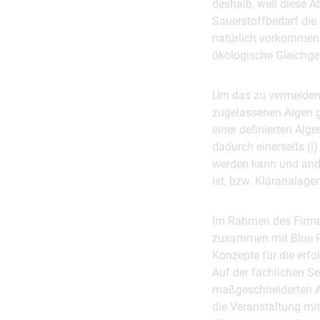
deshalb, weil diese A
Sauerstoffbedarf die
natürlich vorkommen
ökologische Gleichge
Um das zu vermeiden, 
zugelassenen Algen ge
einer definierten Al
dadurch einerseits (i
werden kann und ander
ist, bzw. Kläranalag
Im Rahmen des Firme
zusammen mit Blue Pl
Konzepte für die erf
Auf der fachlichen S
maßgeschneiderten Al
die Veranstaltung mi