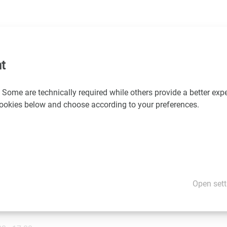
.
ernehmen Abwasser anfällt das Sie wertschöpfend entsorgen wol
ukt nutzen wollen – eines ist sicher: Der Kreislauf lässt sich nur
tte am selben Strang ziehen – Gemeinsam für ein grüneres Mor
t
 Some are technically required while others provide a better expe
 cookies below and choose according to your preferences.
nlass und Kaffee
egrüßung
achhaltige Bioprozessierungstechniken - Dr. Julian Kopp
gen in der Kreislaufwirtschaft - DI Ricarda Kriechbaum
ragen, Ideen und Networking (Kaffeepause)
aborführung
Open sett
ng und Ausklang