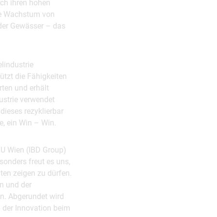
rch ihren hohen
rte Wachstum von
der Gewässer – das
lindustrie
ützt die Fähigkeiten
ten und erhält
ustrie verwendet
dieses rezyklierbar
e, ein Win – Win.
TU Wien (IBD Group)
onders freut es uns,
ten zeigen zu dürfen.
n und der
en. Abgerundet wird
d der Innovation beim