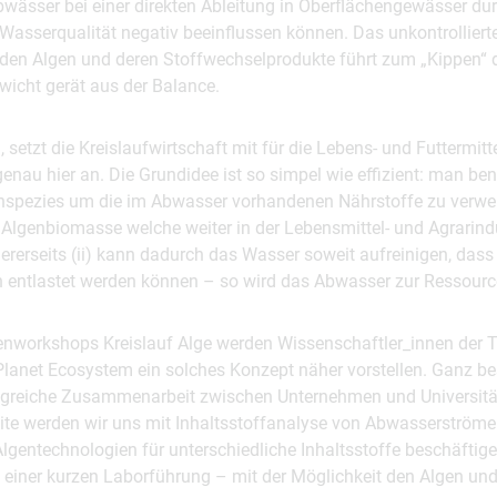
bwässer bei einer direkten Ableitung in Oberflächengewässer du
 Wasserqualität negativ beeinflussen können. Das unkontrollie
den Algen und deren Stoffwechselprodukte führt zum „Kippen“ 
wicht gerät aus der Balance.
setzt die Kreislaufwirtschaft mit für die Lebens- und Futtermitte
nau hier an. Die Grundidee ist so simpel wie effizient: man ben
genspezies um die im Abwasser vorhandenen Nährstoffe zu verwer
) Algenbiomasse welche weiter in der Lebensmittel- und Agrarind
erseits (ii) kann dadurch das Wasser soweit aufreinigen, dass 
en entlastet werden können – so wird das Abwasser zur Ressourc
nworkshops Kreislauf Alge werden Wissenschaftler_innen der 
anet Ecosystem ein solches Konzept näher vorstellen. Ganz bes
olgreiche Zusammenarbeit zwischen Unternehmen und Universitä
eite werden wir uns mit Inhaltsstoffanalyse von Abwasserströme
gentechnologien für unterschiedliche Inhaltsstoffe beschäftig
t einer kurzen Laborführung – mit der Möglichkeit den Algen un