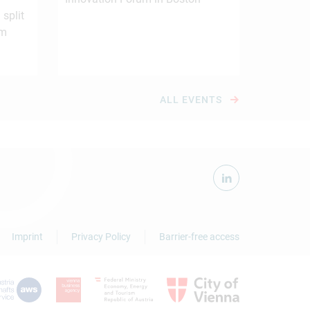
 split
om
ALL EVENTS
Imprint
Privacy Policy
Barrier-free access