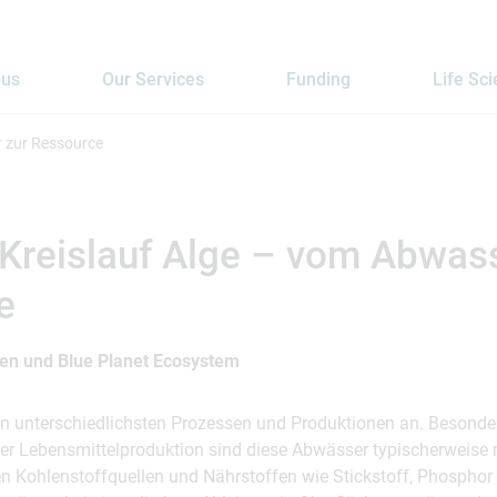
 us
Our Services
Funding
Life Sc
r zur Ressource
Kreislauf Alge – vom Abwass
e
en und Blue Planet Ecosystem
en unterschiedlichsten Prozessen und Produktionen an. Besonder
er Lebensmittelproduktion sind diese Abwässer typischerweise 
 Kohlenstoffquellen und Nährstoffen wie Stickstoff, Phosphor et