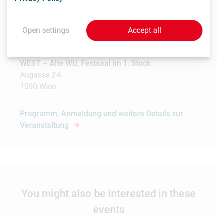
| ©
contributors
Leaflet
OpenStreetMap
Open settings
Accept all
Thu, 13.4.2023 |
09:30 - 15:30
WEST – Alte WU, Festsaal im 1. Stock
Augasse 2-6
1090 Wien
Programm, Anmeldung und weitere Details zur
Veranstaltung
You might also be interested in these
events