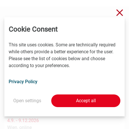
Clo
You might also be interested in these
Cookie Consent
events
This site uses cookies. Some are technically required
while others provide a better experience for the user.
27.8.2026
Please see the list of cookies below and choose
online
according to your preferences.
Pharmig Academy: Kostenlose Infosession zum
Privacy Policy
Pharmareferent:innen Kurs "Fit für die Prüfung"
Bestens ausgebildet für Ihre Zukunft in der
pharmazeutischen Industrie
Open settings
Accept all
4.9. -
9.12.2026
Wien, online