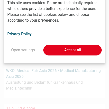
8.9. -
9.9.2026
This site uses cookies. Some are technically required
Stockholm
while others provide a better experience for the user.
Please see the list of cookies below and choose
Nordic Life Science Days 2026: 15% LISA discount
according to your preferences.
Nordic Life Science Days is the largest life science
partnering event in the Nordics. NLSDays gathers big
Privacy Policy
pharma…
Open settings
Accept all
9.9. -
11.9.2026
Singapur
WKO: Medical Fair Asia 2026 / Medical Manufacturing
Asia 2026
Ausrüstung und Bedarf für Krankenhaus und
Medizintechnik
14.9. -
17.9.2026