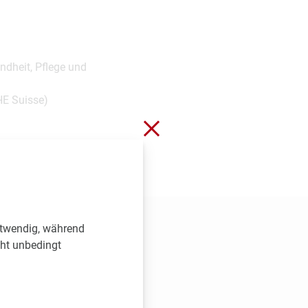
ndheit, Pflege und
IHE Suisse)
Schließen ohne zu spei
)
otwendig, während
cht unbedingt