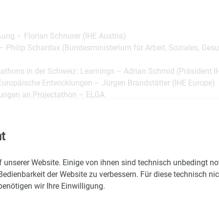
ung – Florian Schnurer (IHE Austria)
 Philip Schardax (Bundesministerium für Arbeit, Soziales, Gesu
tathons in der Schweiz: Learnings – Adrian Schmid (Präsident 
Europäische Entwicklungen – Jürgen Brandstätter (IHE Europe)
tungen an Projectathon – ELGA
k Projectathon – Florian Schnurer / Victor Grogger (IHE Austria
menfassung und Verabschiedung – Florian Schnurer
t
 - 16:00
f unserer Website. Einige von ihnen sind technisch unbedingt n
Bedienbarkeit der Website zu verbessern. Für diese technisch ni
nötigen wir Ihre Einwilligung.
mit weiteren Details und Teilnahmelink