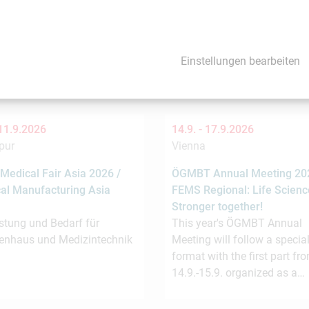
Einstellungen bearbeiten
se Veranstaltungen könnten Sie auch interessi
11.9.2026
14.9. -
17.9.2026
pur
Vienna
Medical Fair Asia 2026 /
ÖGMBT Annual Meeting 202
al Manufacturing Asia
FEMS Regional: Life Scienc
Stronger together!
stung und Bedarf für
This year's ÖGMBT Annual
enhaus und Medizintechnik
Meeting will follow a special
format with the first part fr
14.9.-15.9. organized as a…