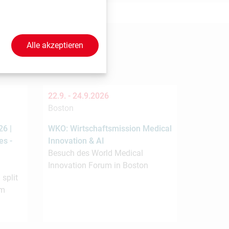
Alle akzeptieren
eren
22.9. -
24.9.2026
Boston
6 |
WKO: Wirtschaftsmission Medical
es -
Innovation & AI
Besuch des World Medical
Innovation Forum in Boston
 split
om