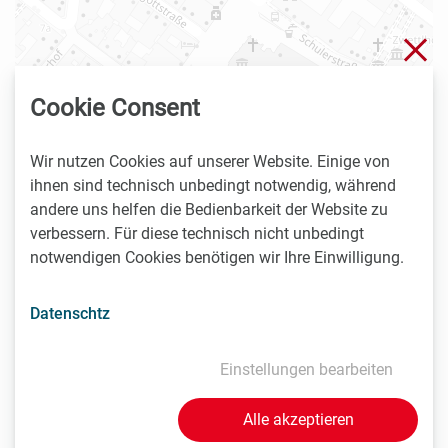
Sch
Cookie Consent
Wir nutzen Cookies auf unserer Website. Einige von
ihnen sind technisch unbedingt notwendig, während
andere uns helfen die Bedienbarkeit der Website zu
verbessern. Für diese technisch nicht unbedingt
notwendigen Cookies benötigen wir Ihre Einwilligung.
Datenschtz
| ©
contributors
Leaflet
OpenStreetMap
Einstellungen bearbeiten
Fr, 29.1.2021 |
10:00 - 11:00
online
Alle akzeptieren