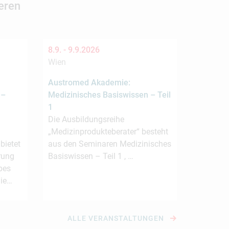
eren
8.9. -
9.9.2026
Wien
Austromed Akademie:
 –
Medizinisches Basiswissen – Teil
1
Die Ausbildungsreihe
„Medizinprodukteberater“ besteht
ietet
aus den Seminaren Medizinisches
rung
Basiswissen – Teil 1 , …
bes
die…
ALLE VERANSTALTUNGEN