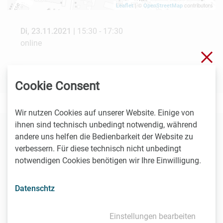
| ©
contributors
Leaflet
OpenStreetMap
Di, 23.11.2021 |
15:30 - 17:30
online
Sch
Weitere Details, Kosten und Anmeldung
Cookie Consent
Wir nutzen Cookies auf unserer Website. Einige von
ihnen sind technisch unbedingt notwendig, während
andere uns helfen die Bedienbarkeit der Website zu
Diese Veranstaltungen könnten Sie auch
verbessern. Für diese technisch nicht unbedingt
interessieren
notwendigen Cookies benötigen wir Ihre Einwilligung.
Datenschtz
27.8.2026
online
Einstellungen bearbeiten