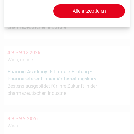
Pharmig Academy: Kostenlose Infosession zum
Alle akzeptieren
Pharmareferent:innen Kurs "Fit für die Prüfung"
Bestens ausgebildet für Ihre Zukunft in der
pharmazeutischen Industrie
4.9. -
9.12.2026
Wien, online
Pharmig Academy: Fit für die Prüfung -
Pharmareferent:innen Vorbereitungskurs
Bestens ausgebildet für Ihre Zukunft in der
pharmazeutischen Industrie
8.9. -
9.9.2026
Wien