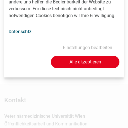
andere uns helfen die Bedienbarkeit der Website zu
processing and production environments” von Quijada et
verbessern. Für diese technisch nicht unbedingt
al. wurde in Nature Microbiology veröffentlicht.
notwendigen Cookies benötigen wir Ihre Einwilligung.
Rückfragehinweis:
Datenschtz
Univ.-Prof. Dipl.ECVPH Dr.med.vet. Martin Wagner
Einstellungen bearbeiten
Klinisches Department für Nutztiere und Sicherheit von
Lebensmittelsystemen
Alle akzeptieren
Veterinärmedizinische Universität Wien (
Vetmeduni
)
Martin.Wagner@vetmeduni.ac.at
Kontakt
Veterinärmedizinische Universität Wien
Öffentlichkeitsarbeit und Kommunikation