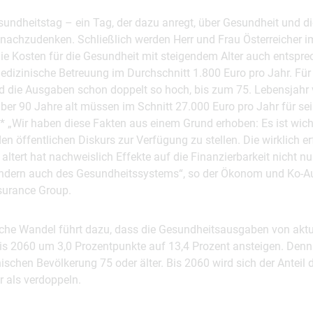
gesundheitstag – ein Tag, der dazu anregt, über Gesundheit und d
achzudenken. Schließlich werden Herr und Frau Österreicher imm
ie Kosten für die Gesundheit mit steigendem Alter auch entspre
medizinische Betreuung im Durchschnitt 1.800 Euro pro Jahr. F
d die Ausgaben schon doppelt so hoch, bis zum 75. Lebensjahr 
über 90 Jahre alt müssen im Schnitt 27.000 Euro pro Jahr für s
 „Wir haben diese Fakten aus einem Grund erhoben: Es ist wich
den öffentlichen Diskurs zur Verfügung zu stellen. Die wirklich e
altert hat nachweislich Effekte auf die Finanzierbarkeit nicht nu
ndern auch des Gesundheitssystems“, so der Ökonom und Ko-Aut
surance Group.
sche Wandel führt dazu, dass die Gesundheitsausgaben von aktue
bis 2060 um 3,0 Prozentpunkte auf 13,4 Prozent ansteigen. Denn
hischen Bevölkerung 75 oder älter. Bis 2060 wird sich der Anteil 
r als verdoppeln.