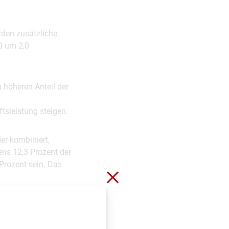
rden zusätzliche
0 um 2,0
höheren Anteil der
tsleistung steigen.
er kombiniert,
ns 12,3 Prozent der
Prozent sein. Das
Schließen ohne zu spei