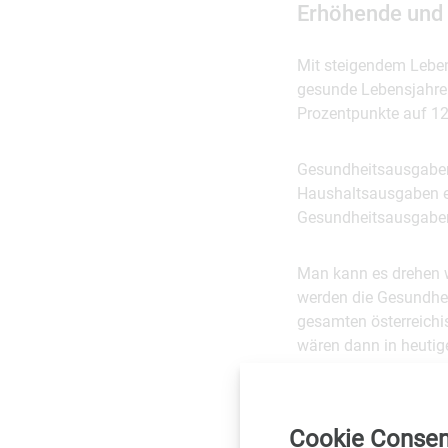
Erhöhende und
Mit steigendem Leben
gesunde Lebensjahre 
Prozentpunkte auf 12
Gesundheitsausgaben
Haushaltsausgaben ei
Gesundheitsausgaben 
Man kann es drehen w
werden die Gesundhe
gesamten österreichis
wären dann in heutige
19 Prozent selb
Cookie Consen