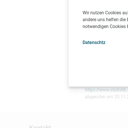
Übrigens: 2016 hat d
Geld dafür zu 40 Pro
Wir nutzen Cookies au
stammt. Seit Jahren 
andere uns helfen die 
Krankenversicherunge
notwendigen Cookies be
während in Schweden 
Prozent aus der Geld
Datenschtz
Studie: Gesundheitsa
uniqagroup.com/New
*Statistik Austria, L
das Jahr 2014, (onlin
https://www.statist
abgerufen am 20.11.
Kontakt