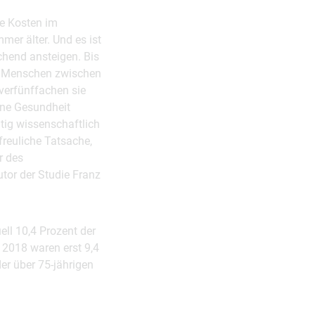
ie Kosten im
er älter. Und es ist
chend ansteigen. Bis
ür Menschen zwischen
verfünffachen sie
eine Gesundheit
tig wissenschaftlich
rfreuliche Tatsache,
r des
or der Studie Franz
ll 10,4 Prozent der
 2018 waren erst 9,4
der über 75-jährigen