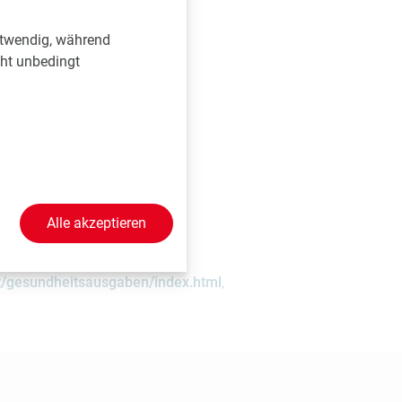
ernommen, wobei das
ersicherungsbeiträgen
otwendig, während
 auf private
cht unbedingt
 Tasche bezahlt,
en sogar nur 11
ver Zobl
http://press-
Alle akzeptieren
cht in Österreich für
it/gesundheitsausgaben/index.html
,