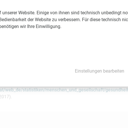
ie öffentliche Hand rund drei Viertel der Gesundheitskosten üb
zent über Steuern finanziert wurde und der Rest aus den Sozialv
f unserer Website. Einige von ihnen sind technisch unbedingt n
unverändert entfallen rund 5 Prozent der Gesundheitsversorgung
Bedienbarkeit der Website zu verbessern. Für diese technisch ni
n. Und 19 Prozent haben die Österreicher direkt aus der eigenen
nötigen wir Ihre Einwilligung.
15 Prozent, in Deutschland 12,4 Prozent und in den Niederland
börse der Betroffenen gezahlt werden mussten.
usgaben im demografischen Licht von Martin Ertl und Franz Xa
s_Detail.aspx?id=82078&menueid=1684&l=deutsch
Einstellungen bearbeiten
aufende Gesundheitsausgaben (HC.1-HC.5) nach Alter und Geschle
e unter:
ik.at/web_de/statistiken/menschen_und_gesellschaft/gesundhe
2017).